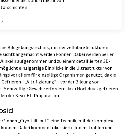
nisse über die Nanostruktur von
atorschichten
ne Bildgebungstechnik, mit der zelluläre Strukturen
e sichtbar gemacht werden können. Dabei werden Serien
Winkeln aufgenommen und zu einem detaillierten 3D-
licht einzigartige Einblicke in die Ultrastruktur von
dings vor allem für einzellige Organismen genutzt, da die
Gefrieren – „Vitrifizierung“ – vor der Bildung von
n. Mehrzellige Gewebe erfordern dazu Hochdruckgefrieren
oden der Kryo-ET-Präparation.
psid
er*innen „Cryo-Lift-out“, eine Technik, mit der komplexe
n können. Dabei kommen fokussierte Ionenstrahlen und