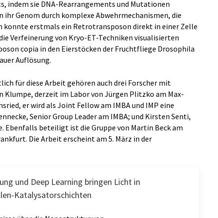
guts, indem sie DNA-Rearrangements und Mutationen
en ihr Genom durch komplexe Abwehrmechanismen, die
konnte erstmals ein Retrotransposon direkt in einer Zelle
die Verfeinerung von Kryo-ET-Techniken visualisierten
oson copia in den Eierstöcken der Fruchtfliege Drosophila
uer Auflösung.
ch für diese Arbeit gehören auch drei Forscher mit
n Klumpe, derzeit im Labor von Jürgen Plitzko am Max-
nsried, er wird als Joint Fellow am IMBA und IMP eine
nnecke, Senior Group Leader am IMBA; und Kirsten Senti,
e. Ebenfalls beteiligt ist die Gruppe von Martin Beck am
ankfurt. Die Arbeit erscheint am 5. März in der
ung und Deep Learning bringen Licht in
llen-Katalysatorschichten