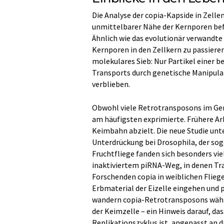
Die Analyse der copia-Kapside in Zellen
unmittelbarer Nähe der Kernporen bef
Ähnlich wie das evolutionär verwandte H
Kernporen in den Zellkern zu passiere
molekulares Sieb: Nur Partikel einer 
Transports durch genetische Manipula
verblieben.
Obwohl viele Retrotransposons im Ge
am häufigsten exprimierte. Frühere Arb
Keimbahn abzielt. Die neue Studie unt
Unterdrückung bei Drosophila, der so
Fruchtfliege fanden sich besonders vi
inaktiviertem piRNA-Weg, in denen Tr
Forschenden copia in weiblichen Fliege
Erbmaterial der Eizelle eingehen und
wandern copia-Retrotransposons wäh
der Keimzelle – ein Hinweis darauf, dass
Replikationszyklus ist, angepasst an d