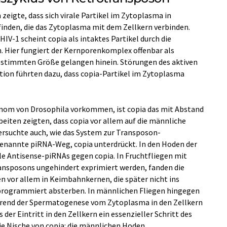
 zeigte, dass sich virale Partikel im Zytoplasma in
inden, die das Zytoplasma mit dem Zellkern verbinden.
IV-1 scheint copia als intaktes Partikel durch die
n. Hier fungiert der Kernporenkomplex offenbar als
bestimmten Größe gelangen hinein. Störungen des aktiven
tion führten dazu, dass copia-Partikel im Zytoplasma
nom von Drosophila vorkommen, ist copia das mit Abstand
eiten zeigten, dass copia vor allem auf die männliche
ersuchte auch, wie das System zur Transposon-
genannte piRNA-Weg, copia unterdrückt. In den Hoden der
ele Antisense-piRNAs gegen copia. In Fruchtfliegen mit
ansposons ungehindert exprimiert werden, fanden die
n vor allem in Keimbahnkernen, die später nicht ins
 programmiert absterben. In männlichen Fliegen hingegen
rend der Spermatogenese vom Zytoplasma in den Zellkern
 der Eintritt in den Zellkern ein essenzieller Schritt des
ie Nische von copia: die männlichen Hoden.