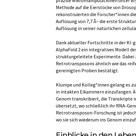
präzise Mikromanipulationen unter kr
Methode auf die Eierstöcke von Drosop
rekonstruierten die Forscher*innen di
Auflösung von 7,7 Å– die erste Struk
Auflösung in seiner natürlichen zellu
Dank aktueller Fortschritte in der KI-
AlphaFold 2 ein integratives Modell de
strukturgeleitete Experimente. Dabei z
Retrotransposons ähnlich wie das reif
gereinigten Proben bestätigt.
Klumpe und Kolleg*innen gelang es z
in intakten Eikammern einzufangen. 
Genom transkribiert, die Transkripte i
übersetzt, wo schließlich ihr RNA-Geno
Retrotransposon-Forschung ist jedoch
wo sie sich wiederum ins Genom einzu
Einblicke in den Lebe