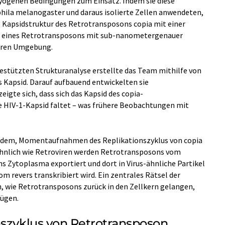
yogenen Bedingungen zum Einsatz. Indem sie diese
hila melanogaster und daraus isolierte Zellen anwendeten,
e Kapsidstruktur des Retrotransposons copia mit einer
tur eines Retrotransposons mit sub-nanometergenauer
lären Umgebung.
gestützten Strukturanalyse erstellte das Team mithilfe von
s Kapsid. Darauf aufbauend entwickelten sie
eigte sich, dass sich das Kapsid des copia-
e HIV-1-Kapsid faltet – was frühere Beobachtungen mit
udem, Momentaufnahmen des Replikationszyklus von copia
Ähnlich wie Retroviren werden Retrotransposons vom
ns Zytoplasma exportiert und dort in Virus-ähnliche Partikel
m revers transkribiert wird. Ein zentrales Rätsel der
, wie Retrotransposons zurück in den Zellkern gelangen,
fügen.
nszyklus von Retrotransposon