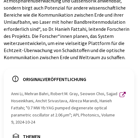
Atmosphärenüberwachung und Gassensorik anwendbar,
sondern birgt auch Potenzial für andere wissenschaftliche
Bereiche wie die Kommunikation zwischen Erde und ihrer
Umlaufbahn, wo Laser mit hoher Bandbreitenmodulation
erforderlich sind“, so Dr. Hanieh Fattahi, leitende Forscherin
des Projekts. Die Forscher*innen planen, das System
weiterzuentwickeln, um eine vielseitige Plattform für die
Echtzeit-Überwachung von Schadstoffen und die optische
Kommunikation zwischen Erde und Weltraum zu schaffen.
ORIGINALVERÖFFENTLICHUNG
Anni Li, Mehran Bahri, Robert M. Gray, Seowon Choi, Sajjad
Hoseinkhani, Anchit Srivastava, Alireza Marandi, Hanieh
Fattahi; "0.7 MW Yb:YAG pumped degenerate optical
parametric oscillator at 2.06
μ
m"; APL Photonics, Volume
9, 2024-10-24
THEMEN