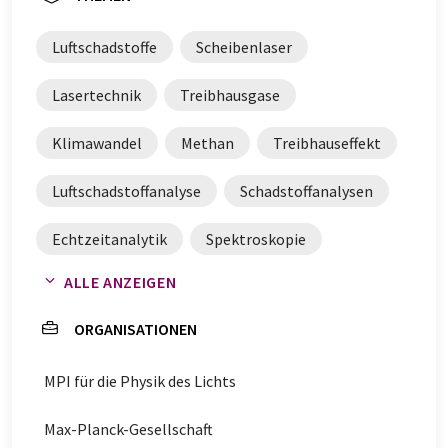
Luftschadstoffe
Scheibenlaser
Lasertechnik
Treibhausgase
Klimawandel
Methan
Treibhauseffekt
Luftschadstoffanalyse
Schadstoffanalysen
Echtzeitanalytik
Spektroskopie
ALLE ANZEIGEN
Feldoskopie
Atmosphärenchemie
ORGANISATIONEN
Echtzeitüberwachung
MPI für die Physik des Lichts
Max-Planck-Gesellschaft