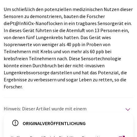
Um schließlich den potenziellen medizinischen Nutzen dieser
Sensoren zu demonstrieren, bauten die Forscher
diePt@InNiOx-Nanoflocken in ein tragbares Sensorgerät ein.
In dieses Gerät führten sie die Atemluft von 13 Personen ein,
von denen fünf Lungenkrebs hatten. Das Gerät wies
Isoprenwerte von weniger als 40 ppb in Proben von
Teilnehmern mit Krebs und von mehr als 60 ppb bei
krebsfreien Teilnehmern nach. Diese Sensortechnologie
könnte einen Durchbruch bei der nicht-invasiven
Lungenkrebsvorsorge darstellen und hat das Potenzial, die
Ergebnisse zu verbessern und sogar Leben zu retten, so die
Forscher.
Hinweis: Dieser Artikel wurde mit einem
Computersystem ohne menschlichen Eingriff übersetzt.
LUMITOS bietet diese automatischen Übersetzungen
ORIGINALVERÖFFENTLICHUNG
an, um eine größere Bandbreite an aktuellen
Nachrichten zu präsentieren. Da dieser Artikel mit