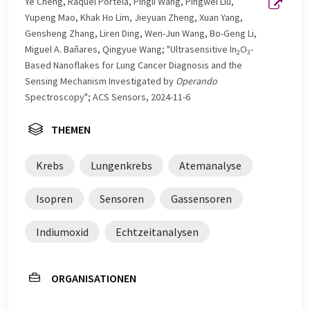
Ye Cheng, Raquel Portela, Pingli Wang, Pingwei Liu,
automatischer Übersetzung übersetzt wurde, ist es
Yupeng Mao, Khak Ho Lim, Jieyuan Zheng, Xuan Yang,
möglich, dass er Fehler im Vokabular, in der Syntax oder
Gensheng Zhang, Liren Ding, Wen-Jun Wang, Bo-Geng Li,
in der Grammatik enthält. Den ursprünglichen Artikel in
Miguel A. Bañares, Qingyue Wang; "Ultrasensitive In
O
-
2
3
Englisch finden Sie
hier
.
Based Nanoflakes for Lung Cancer Diagnosis and the
Sensing Mechanism Investigated by
Operando
Spectroscopy"; ACS Sensors, 2024-11-6
THEMEN
Krebs
Lungenkrebs
Atemanalyse
Isopren
Sensoren
Gassensoren
Indiumoxid
Echtzeitanalysen
ORGANISATIONEN