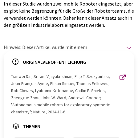
In dieser Studie wurden zwei mobile Roboter eingesetzt, aber
es gibt keine Begrenzung für die Größe der Roboterteams, die
verwendet werden könnten. Daher kann dieser Ansatz auch in
den größten Industrielabors eingesetzt werden.
Hinweis: Dieser Artikel wurde mit einem
Computersystem ohne menschlichen Eingriff übersetzt.
LUMITOS bietet diese automatischen Übersetzungen
ORIGINALVERÖFFENTLICHUNG
an, um eine größere Bandbreite an aktuellen
Nachrichten zu präsentieren. Da dieser Artikel mit
Tianwei Dai, Sriram Vijayakrishnan, Filip T. Szczypiński,
automatischer Übersetzung übersetzt wurde, ist es
Jean-François Ayme, Ehsan Simaei, Thomas Fellowes,
möglich, dass er Fehler im Vokabular, in der Syntax oder
Rob Clowes, Lyubomir Kotopanov, Caitlin E. Shields,
in der Grammatik enthält. Den ursprünglichen Artikel in
Zhengxue Zhou, John W. Ward, Andrew I. Cooper;
Englisch finden Sie
hier
.
"Autonomous mobile robots for exploratory synthetic
chemistry"; Nature, 2024-11-6
THEMEN