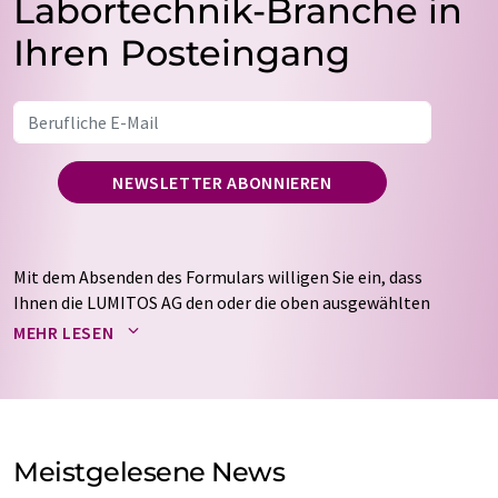
Labortechnik-Branche in
Ihren Posteingang
NEWSLETTER ABONNIEREN
Mit dem Absenden des Formulars willigen Sie ein, dass
Ihnen die LUMITOS AG den oder die oben ausgewählten
Newsletter per E-Mail zusendet. Ihre Daten werden
MEHR LESEN
nicht an Dritte weitergegeben. Die Speicherung und
Verarbeitung Ihrer Daten durch die LUMITOS AG erfolgt
auf Basis unserer
Datenschutzerklärung
. LUMITOS darf
Sie zum Zwecke der Werbung oder der Markt- und
Meinungsforschung per E-Mail kontaktieren. Ihre
Meistgelesene News
Einwilligung können Sie jederzeit ohne Angabe von