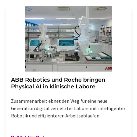
Gründen gegenüber der LUMITOS AG, Ernst-Augustin-
Str. 2, 12489 Berlin oder per E-Mail unter
widerruf@lumitos.com
mit Wirkung für die Zukunft
widerrufen. Zudem ist in jeder E-Mail ein Link zur
Abbestellung des entsprechenden Newsletters
enthalten.
​​​​​​​ABB Robotics und Roche bringen
Physical AI in klinische Labore
Zusammenarbeit ebnet den Weg für eine neue
Generation digital vernetzter Labore mit intelligenter
Robotik und effizienteren Arbeitsabläufen