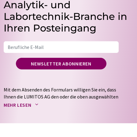
Analytik- und
Labortechnik-Branche in
Ihren Posteingang
NEWSLETTER ABONNIEREN
Mit dem Absenden des Formulars willigen Sie ein, dass
Ihnen die LUMITOS AG den oder die oben ausgewählten
Newsletter per E-Mail zusendet. Ihre Daten werden
MEHR LESEN
nicht an Dritte weitergegeben. Die Speicherung und
Verarbeitung Ihrer Daten durch die LUMITOS AG erfolgt
auf Basis unserer
Datenschutzerklärung
. LUMITOS darf
Sie zum Zwecke der Werbung oder der Markt- und