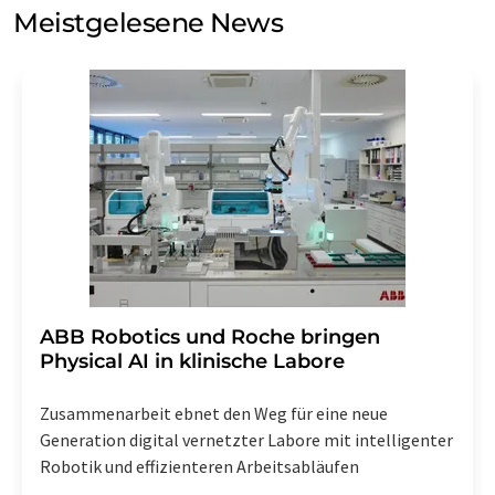
Meinungsforschung per E-Mail kontaktieren. Ihre
Meistgelesene News
Einwilligung können Sie jederzeit ohne Angabe von
Gründen gegenüber der LUMITOS AG, Ernst-Augustin-
Str. 2, 12489 Berlin oder per E-Mail unter
widerruf@lumitos.com
mit Wirkung für die Zukunft
widerrufen. Zudem ist in jeder E-Mail ein Link zur
Abbestellung des entsprechenden Newsletters
enthalten.
​​​​​​​ABB Robotics und Roche bringen
Physical AI in klinische Labore
Zusammenarbeit ebnet den Weg für eine neue
Generation digital vernetzter Labore mit intelligenter
Robotik und effizienteren Arbeitsabläufen