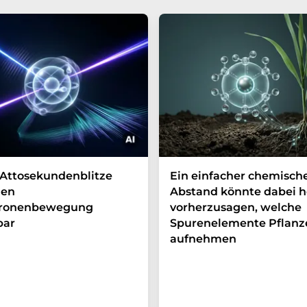
Attosekundenblitze
Ein einfacher chemisch
en
Abstand könnte dabei h
tronenbewegung
vorherzusagen, welche
bar
Spurenelemente Pflanz
aufnehmen