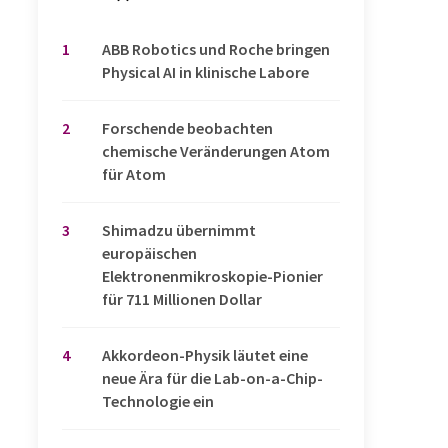
1
​​​​​​​ABB Robotics und Roche bringen
Physical AI in klinische Labore
2
Forschende beobachten
chemische Veränderungen Atom
für Atom
3
Shimadzu übernimmt
europäischen
Elektronenmikroskopie-Pionier
für 711 Millionen Dollar
4
Akkordeon-Physik läutet eine
neue Ära für die Lab-on-a-Chip-
Technologie ein