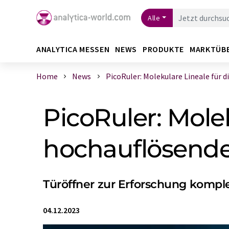
Alle
ANALYTICA MESSEN
NEWS
PRODUKTE
MARKTÜB
Home
News
PicoRuler: Molekulare Lineale für di .
PicoRuler: Molek
hochauflösende
Türöffner zur Erforschung komple
04.12.2023