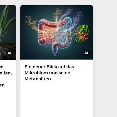
Ein neuer Blick auf das
Der P-t
er
Mikrobiom und seine
Biomark
elfen,
Metaboliten
überra
en