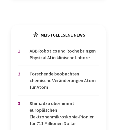
MEISTGELESENE NEWS
1
​​​​​​​ABB Robotics und Roche bringen
Physical AI in klinische Labore
2
Forschende beobachten
chemische Veränderungen Atom
für Atom
3
Shimadzu übernimmt
europäischen
Elektronenmikroskopie-Pionier
für 711 Millionen Dollar