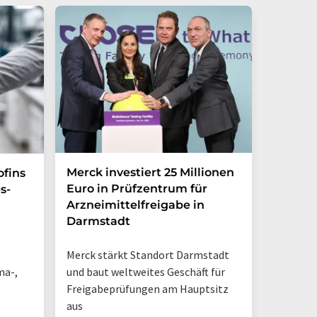
Merck investiert 25 Millionen
Magrit
ofins
Euro in Prüfzentrum für
und br
s-
Arzneimittelfreigabe in
Photoh
Darmstadt
den La
Merck stärkt Standort Darmstadt
„So sieh
ma-,
und baut weltweites Geschäft für
Tisch-NM
Freigabeprüfungen am Hauptsitz
geschieh
aus