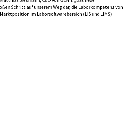
t Matthias Siekmann, CEO von GENII. „Das neue
oßen Schritt auf unserem Weg dar, die Laborkompetenz von
Marktposition im Laborsoftwarebereich (LIS und LIMS)