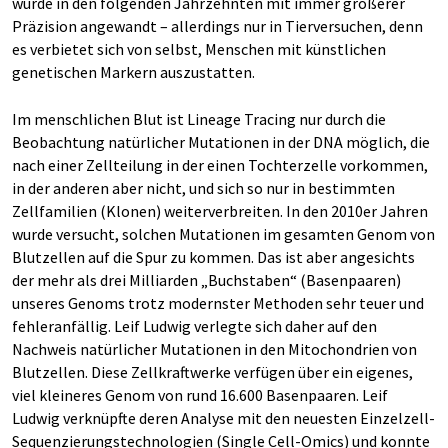
wurde in den folgenden Jahrzehnten mit immer größerer
Präzision angewandt – allerdings nur in Tierversuchen, denn
es verbietet sich von selbst, Menschen mit künstlichen
genetischen Markern auszustatten.
Im menschlichen Blut ist Lineage Tracing nur durch die
Beobachtung natürlicher Mutationen in der DNA möglich, die
nach einer Zellteilung in der einen Tochterzelle vorkommen,
in der anderen aber nicht, und sich so nur in bestimmten
Zellfamilien (Klonen) weiterverbreiten. In den 2010er Jahren
wurde versucht, solchen Mutationen im gesamten Genom von
Blutzellen auf die Spur zu kommen. Das ist aber angesichts
der mehr als drei Milliarden „Buchstaben“ (Basenpaaren)
unseres Genoms trotz modernster Methoden sehr teuer und
fehleranfällig. Leif Ludwig verlegte sich daher auf den
Nachweis natürlicher Mutationen in den Mitochondrien von
Blutzellen. Diese Zellkraftwerke verfügen über ein eigenes,
viel kleineres Genom von rund 16.600 Basenpaaren. Leif
Ludwig verknüpfte deren Analyse mit den neuesten Einzelzell-
Sequenzierungstechnologien (Single Cell-Omics) und konnte