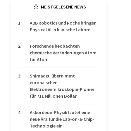
MEISTGELESENE NEWS
1
​​​​​​​ABB Robotics und Roche bringen
Physical AI in klinische Labore
2
Forschende beobachten
chemische Veränderungen Atom
für Atom
3
Shimadzu übernimmt
europäischen
Elektronenmikroskopie-Pionier
für 711 Millionen Dollar
4
Akkordeon-Physik läutet eine
neue Ära für die Lab-on-a-Chip-
Technologie ein