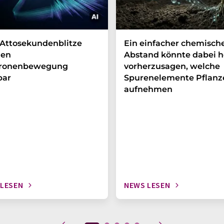
Attosekundenblitze
Ein einfacher chemisch
en
Abstand könnte dabei h
tronenbewegung
vorherzusagen, welche
bar
Spurenelemente Pflanz
aufnehmen
 LESEN
NEWS LESEN