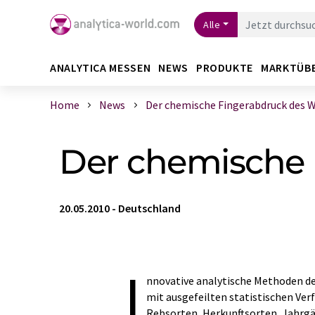
Alle
ANALYTICA MESSEN
NEWS
PRODUKTE
MARKTÜB
Home
News
Der chemische Fingerabdruck des 
Der chemische 
20.05.2010
-
Deutschland
I
nnovative analytische Methoden d
mit ausgefeilten statistischen Ver
Rebsorten, Herkunftsorten, Jahrg