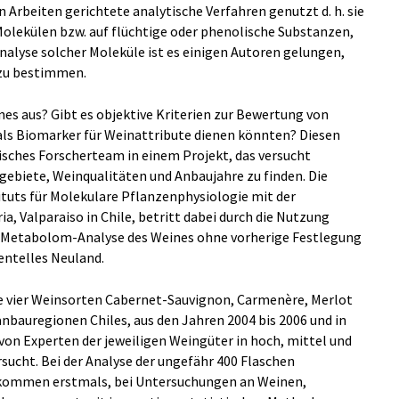
n Arbeiten gerichtete analytische Verfahren genutzt d. h. sie
Molekülen bzw. auf flüchtige oder phenolische Substanzen,
nalyse solcher Moleküle ist es einigen Autoren gelungen,
 zu bestimmen.
nes aus? Gibt es objektive Kriterien zur Bewertung von
 als Biomarker für Weinattribute dienen könnten? Diesen
isches Forscherteam in einem Projekt, das versucht
gebiete, Weinqualitäten und Anbaujahre zu finden. Die
uts für Molekulare Pflanzenphysiologie mit der
a, Valparaiso in Chile, betritt dabei durch die Nutzung
 (Metabolom-Analyse des Weines ohne vorherige Festlegung
ntelles Neuland.
e vier Weinsorten Cabernet-Sauvignon, Carmenère, Merlot
nbauregionen Chiles, aus den Jahren 2004 bis 2006 und in
 von Experten der jeweiligen Weingüter in hoch, mittel und
sucht. Bei der Analyse der ungefähr 400 Flaschen
 kommen erstmals, bei Untersuchungen an Weinen,