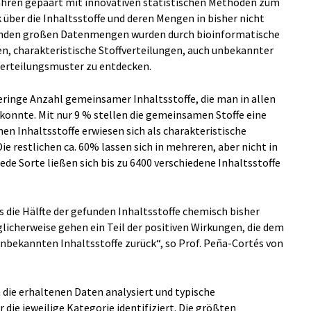
ahren gepaart mit innovativen statistischen Methoden zum
k über die Inhaltsstoffe und deren Mengen in bisher nicht
lenden großen Datenmengen wurden durch bioinformatische
en, charakteristische Stoffverteilungen, auch unbekannter
 Verteilungsmuster zu entdecken.
geringe Anzahl gemeinsamer Inhaltsstoffe, die man in allen
konnte. Mit nur 9 % stellen die gemeinsamen Stoffe eine
en Inhaltsstoffe erwiesen sich als charakteristische
ie restlichen ca. 60% lassen sich in mehreren, aber nicht in
ede Sorte ließen sich bis zu 6400 verschiedene Inhaltsstoffe
s die Hälfte der gefunden Inhaltsstoffe chemisch bisher
glicherweise gehen ein Teil der positiven Wirkungen, die dem
nbekannten Inhaltsstoffe zurück“, so Prof. Peña-Cortés von
 die erhaltenen Daten analysiert und typische
 die jeweilige Kategorie identifiziert. Die größten