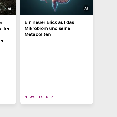
Ein neuer Blick auf das
Der P-t
er
Mikrobiom und seine
Biomark
elfen,
Metaboliten
überra
en
NEWS LESEN
NEWS L