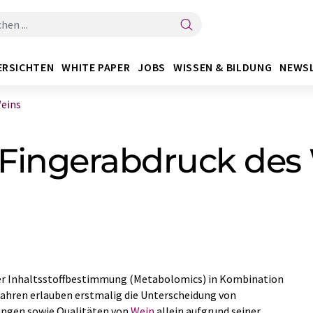
ERSICHTEN
WHITE PAPER
JOBS
WISSEN & BILDUNG
NEWS
Weins
Fingerabdruck des
er Inhaltsstoffbestimmung (Metabolomics) in Kombination
fahren erlauben erstmalig die Unterscheidung von
ängen sowie Qualitäten von
Wein
allein aufgrund seiner