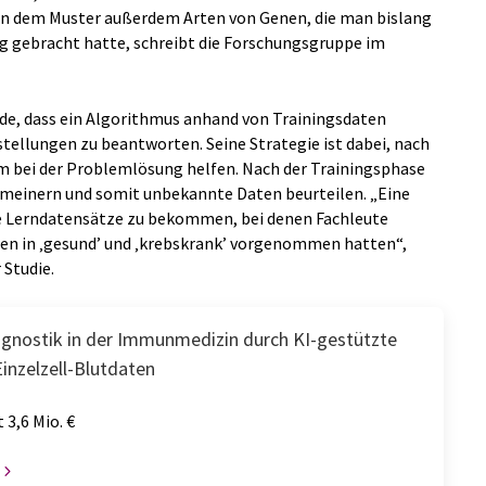
in dem Muster außerdem Arten von Genen, die man bislang
ng gebracht hatte, schreibt die Forschungsgruppe im
de, dass ein Algorithmus anhand von Trainingsdaten
tellungen zu beantworten. Seine Strategie ist dabei, nach
hm bei der Problemlösung helfen. Nach der Trainingsphase
emeinern und somit unbekannte Daten beurteilen. „Eine
e Lerndatensätze zu bekommen, bei denen Fachleute
llen in ‚gesund’ und ‚krebskrank’ vorgenommen hatten“,
 Studie.
agnostik in der Immunmedizin durch KI-gestützte
inzelzell-Blutdaten
 3,6 Mio. €