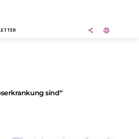
LETTER
ebserkrankung sind“