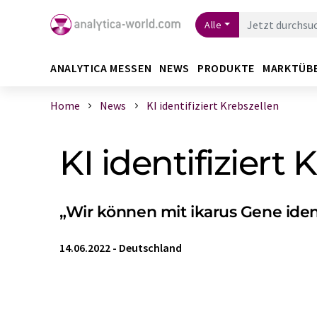
Alle
ANALYTICA MESSEN
NEWS
PRODUKTE
MARKTÜB
Home
News
KI identifiziert Krebszellen
KI identifiziert 
„Wir können mit ikarus Gene ident
14.06.2022
-
Deutschland