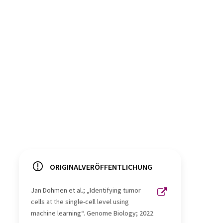
ORIGINALVERÖFFENTLICHUNG
Jan Dohmen et al.; „Identifying tumor
cells at the single-cell level using
machine learning“. Genome Biology; 2022