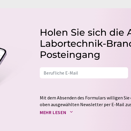
Holen Sie sich die 
Labortechnik-Branc
Posteingang
Mit dem Absenden des Formulars willigen Sie 
oben ausgewählten Newsletter per E-Mail zus
weitergegeben. Die Speicherung und Verarbei
MEHR LESEN
auf Basis unserer
Datenschutzerklärung
. LUM
Markt- und Meinungsforschung per E-Mail kon