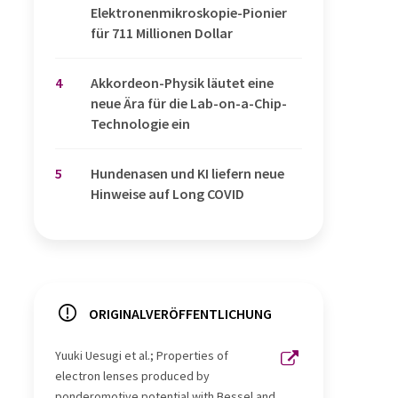
Elektronenmikroskopie-Pionier
für 711 Millionen Dollar
4
Akkordeon-Physik läutet eine
neue Ära für die Lab-on-a-Chip-
Technologie ein
5
Hundenasen und KI liefern neue
Hinweise auf Long COVID
ORIGINALVERÖFFENTLICHUNG
Yuuki Uesugi et al.; Properties of
electron lenses produced by
ponderomotive potential with Bessel and