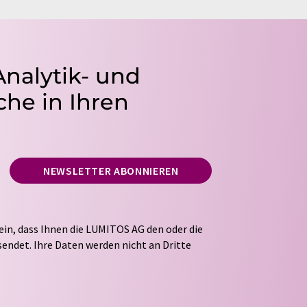
Analytik- und
he in Ihren
NEWSLETTER ABONNIEREN
ein, dass Ihnen die LUMITOS AG den oder die
endet. Ihre Daten werden nicht an Dritte
tung Ihrer Daten durch die LUMITOS AG erfolgt
ITOS darf Sie zum Zwecke der Werbung oder der
taktieren. Ihre Einwilligung können Sie