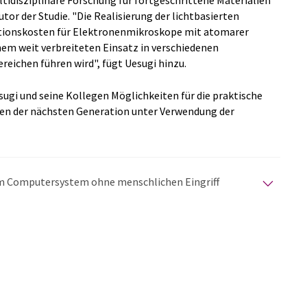
tidisziplinäre Forschung für fortgeschrittene Materialien
or der Studie. "Die Realisierung der lichtbasierten
lationskosten für Elektronenmikroskope mit atomarer
nem weit verbreiteten Einsatz in verschiedenen
ereichen führen wird", fügt Uesugi hinzu.
esugi und seine Kollegen Möglichkeiten für die praktische
n der nächsten Generation unter Verwendung der
nem Computersystem ohne menschlichen Eingriff
matischen Übersetzungen an, um eine größere
u präsentieren. Da dieser Artikel mit automatischer
glich, dass er Fehler im Vokabular, in der Syntax oder
lichen Artikel in Englisch finden Sie
hier
.