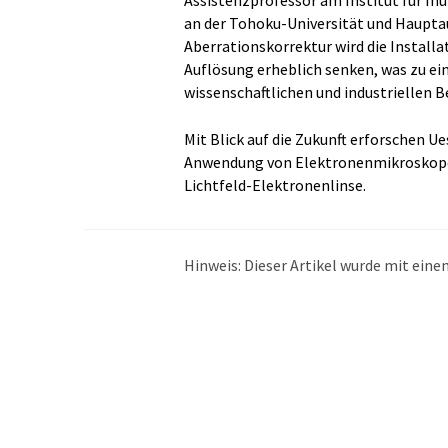
Assistenzprofessor am Institut für mul
an der Tohoku-Universität und Hauptaut
Aberrationskorrektur wird die Instal
Auflösung erheblich senken, was zu ei
wissenschaftlichen und industriellen B
Mit Blick auf die Zukunft erforschen U
Anwendung von Elektronenmikroskope
Lichtfeld-Elektronenlinse.
Hinweis: Dieser Artikel wurde mit ei
übersetzt. LUMITOS bietet diese auto
Bandbreite an aktuellen Nachrichten z
Übersetzung übersetzt wurde, ist es mö
in der Grammatik enthält. Den ursprüng