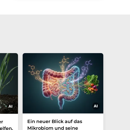
Ein neuer Blick auf das
Der P-t
er
Mikrobiom und seine
Biomark
elfen,