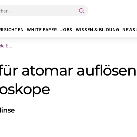
ERSICHTEN
WHITE PAPER
JOBS
WISSEN & BILDUNG
NEWS
 E ...
ür atomar auflöse
roskope
linse