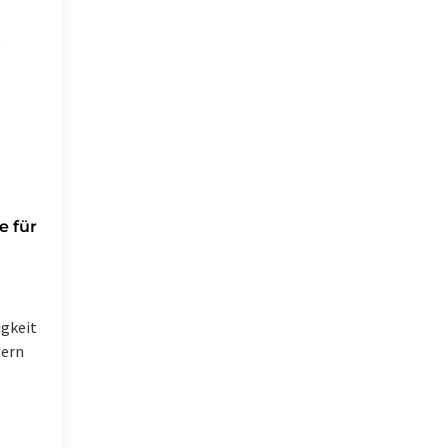
e für
igkeit
gern