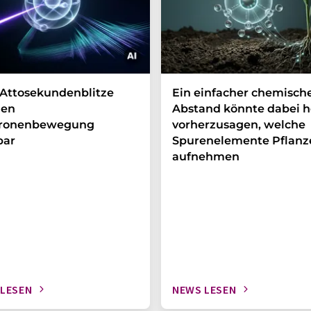
Attosekundenblitze
Ein einfacher chemisch
en
Abstand könnte dabei h
tronenbewegung
vorherzusagen, welche
bar
Spurenelemente Pflanz
aufnehmen
 LESEN
NEWS LESEN