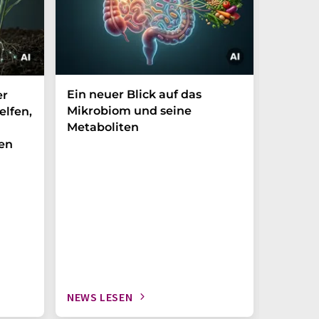
Ein neuer Blick auf das
Der P-t
er
Mikrobiom und seine
Biomark
elfen,
Metaboliten
überra
en
NEWS LESEN
NEWS L