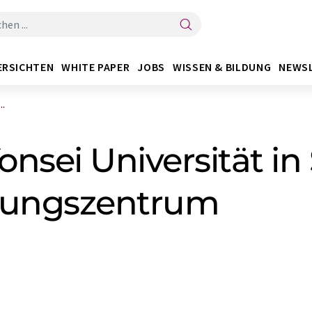
ERSICHTEN
WHITE PAPER
JOBS
WISSEN & BILDUNG
NEWS
..
Yonsei Universität i
chungszentrum