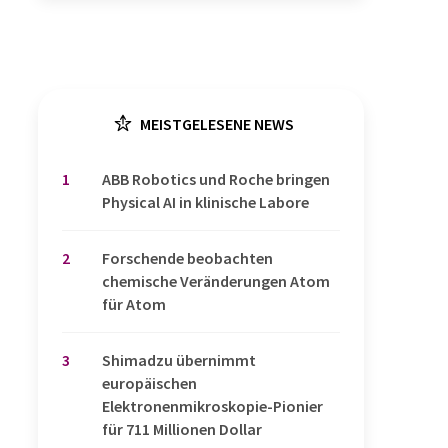
MEISTGELESENE NEWS
1
​​​​​​​ABB Robotics und Roche bringen
Physical AI in klinische Labore
2
Forschende beobachten
chemische Veränderungen Atom
für Atom
3
Shimadzu übernimmt
europäischen
Elektronenmikroskopie-Pionier
für 711 Millionen Dollar