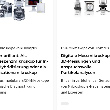
kroskope von Olympus
DSX-Mikroskope von Olympus
 brillant: Als
Digitale Messmikroskop
eszenzmikroskop für In-
3D-Messungen und
Hybridisierung oder als
anspruchsvolle
isationsmikroskop
Partikelanalysen
us modulare BX3-Mikroskope
Bilder in verblüffender Genau
inische Diagnostik und
von Mikroskopie-Neueinstei
hung
und Experten