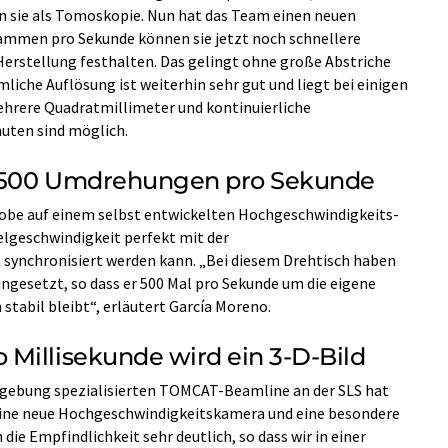
n sie als Tomoskopie. Nun hat das Team einen neuen
ammen pro Sekunde können sie jetzt noch schnellere
 Herstellung festhalten. Das gelingt ohne große Abstriche
liche Auflösung ist weiterhin sehr gut und liegt bei einigen
ehrere Quadratmillimeter und kontinuierliche
uten sind möglich.
ft 500 Umdrehungen pro Sekunde
obe auf einem selbst entwickelten Hochgeschwindigkeits-
elgeschwindigkeit perfekt mit der
ynchronisiert werden kann. „Bei diesem Drehtisch haben
gesetzt, so dass er 500 Mal pro Sekunde um die eigene
stabil bleibt“, erläutert García Moreno.
Millisekunde wird ein 3-D-Bild
dgebung spezialisierten TOMCAT-Beamline an der SLS hat
 eine neue Hochgeschwindigkeitskamera und eine besondere
die Empfindlichkeit sehr deutlich, so dass wir in einer