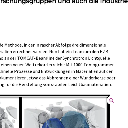
Forschungsgruppen und auch die Industri
e Methode, in der in rascher Abfolge dreidimensionale
rialien errechnet werden. Nun hat ein Team um den HZB-
eno an der TOMCAT-Beamline der Synchrotron Lichtquelle
t einen neuen Weltrekord erreicht: Mit 1000 Tomogrammen
chnelle Prozesse und Entwicklungen in Materialien auf der
dokumentieren, etwa das Abbrennen einer Wunderkerze oder
g für die Herstellung von stabilen Leichtbaumaterialien.