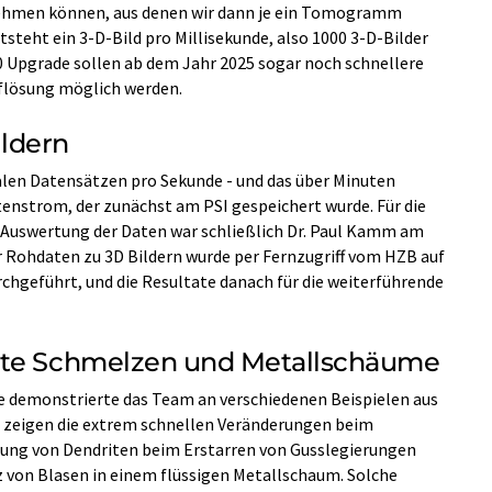
nehmen können, aus denen wir dann je ein Tomogramm
tsteht ein 3-D-Bild pro Millisekunde, also 1000 3-D-Bilder
0 Upgrade sollen ab dem Jahr 2025 sogar noch schnellere
flösung möglich werden.
ldern
alen Datensätzen pro Sekunde - und das über Minuten
enstrom, der zunächst am PSI gespeichert wurde. Für die
e Auswertung der Daten war schließlich Dr. Paul Kamm am
 Rohdaten zu 3D Bildern wurde per Fernzugriff vom HZB auf
hgeführt, und die Resultate danach für die weiterführende
rte Schmelzen und Metallschäume
e demonstrierte das Team an verschiedenen Beispielen aus
 zeigen die extrem schnellen Veränderungen beim
dung von Dendriten beim Erstarren von Gusslegierungen
 von Blasen in einem flüssigen Metallschaum. Solche