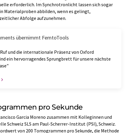
lle erforderlich. Im Synchrotronlicht lassen sich sogar
n Materialproben abbilden, wenn es gelingt,
r zeitlicher Abfolge aufzunehmen.
ruments übernimmt FemtoTools
Ruf und die internationale Präsenz von Oxford
ind ein hervorragendes Sprungbrett für unsere nächste
ase"
mogrammen pro Sekunde
Francisco Garcia Moreno zusammen mit Kolleginnen und
lle Schweiz SLS am Paul-Scherrer-Institut (PSI), Schweiz.
Rekordwert von 200 Tomogrammen pro Sekunde, die Methode