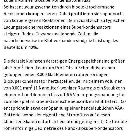
Zudem können Biosuperkondensatoren das
Selbstentladungsverhalten durch bioelektrochemische
Reaktionen kompensieren. Dabei profitieren sie sogar noch
von körpereigenen Reaktionen. Denn zusätzlich zu typischen
Ladungsspeicherreaktionen eines Superkondensators
steigern Redox-Enzyme und lebende Zellen, die
natürlicherweise im Blut vorhanden sind, die Leistung des
Bauteils um 40%.
Die derzeit kleinsten derartigen Energiespeicher sind größer
3
als 3 mm
. Dem Team um Prof. Oliver Schmidt ist es nun
gelungen, einen 3.000 Mal kleineren röhrenförmigen
Biosuperkondensator herzustellen, der mit einem Volumen
3
von 0.001 mm
(1 Nanoliter) weniger Raum als ein Staubkorn
einnimmt und dennoch bis zu 1,6 V Versorgungsspannung für
zum Beispiel mikroelektronische Sensorik im Blut liefert. Das
entspricht in etwa der Spannung einer handelsüblichen AAA-
Batterie, wobei der eigentliche Stromfluss auf diesen
kleinsten Skalen natürlich bedeutend geringer ist. Die flexible
röhrenförmige Geometrie des Nano-Biosuperkondensators