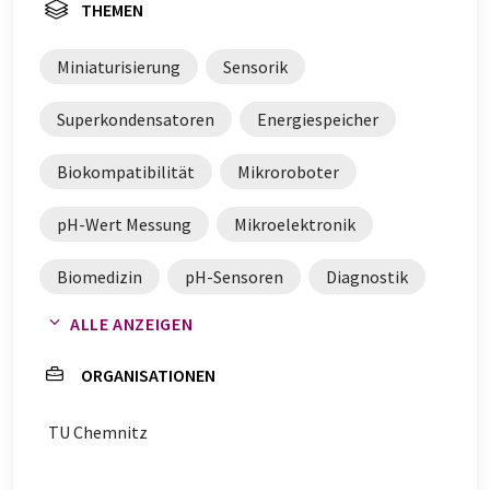
THEMEN
Miniaturisierung
Sensorik
Superkondensatoren
Energiespeicher
Biokompatibilität
Mikroroboter
pH-Wert Messung
Mikroelektronik
Biomedizin
pH-Sensoren
Diagnostik
ALLE ANZEIGEN
Krebsdiagnostik
Sensoren
Diagnostika
ORGANISATIONEN
TU Chemnitz