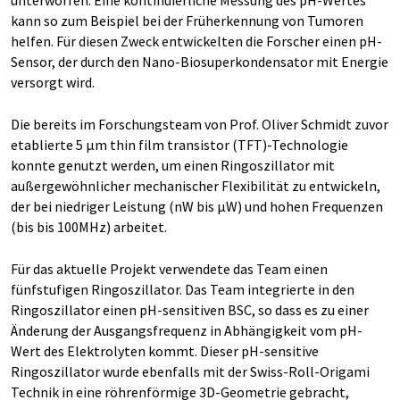
unterworfen. Eine kontinuierliche Messung des pH-Wertes
kann so zum Beispiel bei der Früherkennung von Tumoren
helfen. Für diesen Zweck entwickelten die Forscher einen pH-
Sensor, der durch den Nano-Biosuperkondensator mit Energie
versorgt wird.
Die bereits im Forschungsteam von Prof. Oliver Schmidt zuvor
etablierte 5 µm thin film transistor (TFT)-Technologie
konnte genutzt werden, um einen Ringoszillator mit
außergewöhnlicher mechanischer Flexibilität zu entwickeln,
der bei niedriger Leistung (nW bis µW) und hohen Frequenzen
(bis bis 100MHz) arbeitet.
Für das aktuelle Projekt verwendete das Team einen
fünfstufigen Ringoszillator. Das Team integrierte in den
Ringoszillator einen pH-sensitiven BSC, so dass es zu einer
Änderung der Ausgangsfrequenz in Abhängigkeit vom pH-
Wert des Elektrolyten kommt. Dieser pH-sensitive
Ringoszillator wurde ebenfalls mit der Swiss-Roll-Origami
Technik in eine röhrenförmige 3D-Geometrie gebracht,