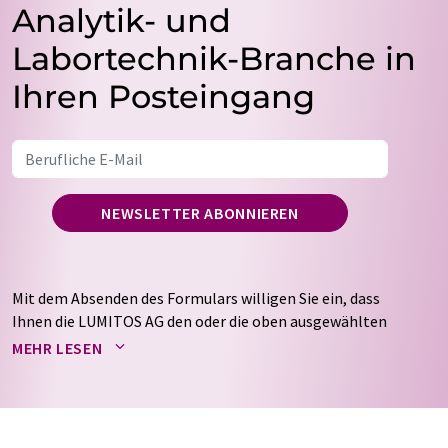
Analytik- und
Labortechnik-Branche in
Ihren Posteingang
NEWSLETTER ABONNIEREN
Mit dem Absenden des Formulars willigen Sie ein, dass
Ihnen die LUMITOS AG den oder die oben ausgewählten
Newsletter per E-Mail zusendet. Ihre Daten werden
MEHR LESEN
nicht an Dritte weitergegeben. Die Speicherung und
Verarbeitung Ihrer Daten durch die LUMITOS AG erfolgt
auf Basis unserer
Datenschutzerklärung
. LUMITOS darf
Sie zum Zwecke der Werbung oder der Markt- und