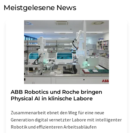
Meinungsforschung per E-Mail kontaktieren. Ihre
Meistgelesene News
Einwilligung können Sie jederzeit ohne Angabe von
Gründen gegenüber der LUMITOS AG, Ernst-Augustin-
Str. 2, 12489 Berlin oder per E-Mail unter
widerruf@lumitos.com
mit Wirkung für die Zukunft
widerrufen. Zudem ist in jeder E-Mail ein Link zur
Abbestellung des entsprechenden Newsletters
enthalten.
​​​​​​​ABB Robotics und Roche bringen
Physical AI in klinische Labore
Zusammenarbeit ebnet den Weg für eine neue
Generation digital vernetzter Labore mit intelligenter
Robotik und effizienteren Arbeitsabläufen