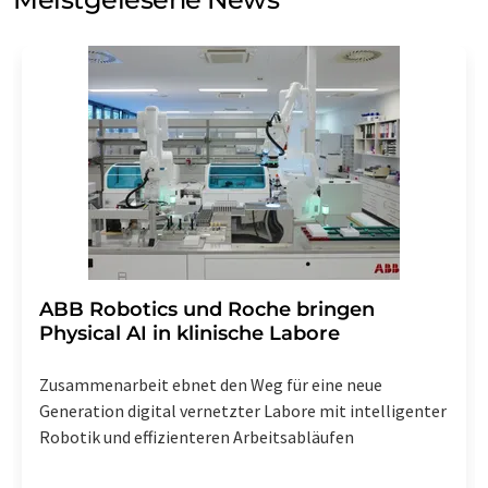
Einwilligung können Sie jederzeit ohne Angabe von
Gründen gegenüber der LUMITOS AG, Ernst-Augustin-
Str. 2, 12489 Berlin oder per E-Mail unter
widerruf@lumitos.com
mit Wirkung für die Zukunft
widerrufen. Zudem ist in jeder E-Mail ein Link zur
Abbestellung des entsprechenden Newsletters
enthalten.
​​​​​​​ABB Robotics und Roche bringen
Physical AI in klinische Labore
Zusammenarbeit ebnet den Weg für eine neue
Generation digital vernetzter Labore mit intelligenter
Robotik und effizienteren Arbeitsabläufen