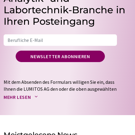
Labortechnik-Branche in
Ihren Posteingang
NEWSLETTER ABONNIEREN
Mit dem Absenden des Formulars willigen Sie ein, dass
Ihnen die LUMITOS AG den oder die oben ausgewählten
Newsletter per E-Mail zusendet. Ihre Daten werden
MEHR LESEN
nicht an Dritte weitergegeben. Die Speicherung und
Verarbeitung Ihrer Daten durch die LUMITOS AG erfolgt
auf Basis unserer
Datenschutzerklärung
. LUMITOS darf
Sie zum Zwecke der Werbung oder der Markt- und
Meinungsforschung per E-Mail kontaktieren. Ihre
Meistgelesene News