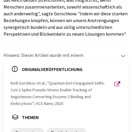
Menschen zusammenarbeiten, sowohl wissenschaftlich als
auch anderweitig", sagte Gorschkow. "Indem wir diese starken
Beziehungen knüpfen, können wir unsere Anstrengungen
synergetisch bündeln und aus völlig unterschiedlichen
Perspektiven und Blickwinkeln zu neuen Lösungen kommen".
Hinweis: Dieser Artikel wurde mit einem
Computersystem ohne menschlichen Eingriff übersetzt.
LUMITOS bietet diese automatischen Übersetzungen
ORIGINALVERÖFFENTLICHUNG
an, um eine größere Bandbreite an aktuellen
Nachrichten zu präsentieren. Da dieser Artikel mit
Kirill Gorshkov et al.; "Quantum Dot-Conjugated SARS-
automatischer Übersetzung übersetzt wurde, ist es
CoV-2 Spike Pseudo-Virions Enable Tracking of
möglich, dass er Fehler im Vokabular, in der Syntax oder
Angiotensin Converting Enzyme 2 Binding and
in der Grammatik enthält. Den ursprünglichen Artikel in
Endocytosis"; ACS Nano; 2020
Englisch finden Sie
hier
.
THEMEN