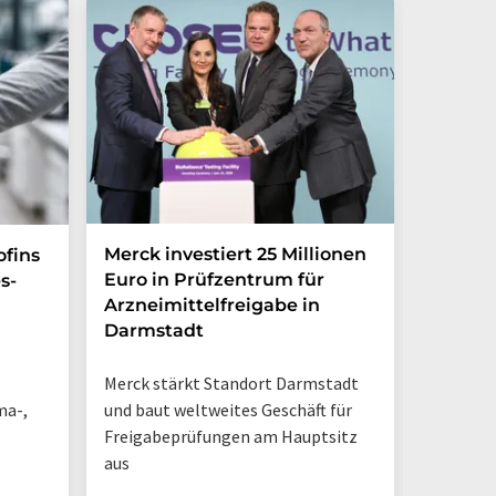
Merck investiert 25 Millionen
Magrit
ofins
Euro in Prüfzentrum für
und br
s-
Arzneimittelfreigabe in
Photoh
Darmstadt
den La
Merck stärkt Standort Darmstadt
„So sieh
ma-,
und baut weltweites Geschäft für
Tisch-NM
Freigabeprüfungen am Hauptsitz
geschieh
aus