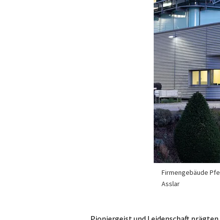
Firmengebäude Pfei
Asslar
Pioniergeist und Leidenschaft prägten 