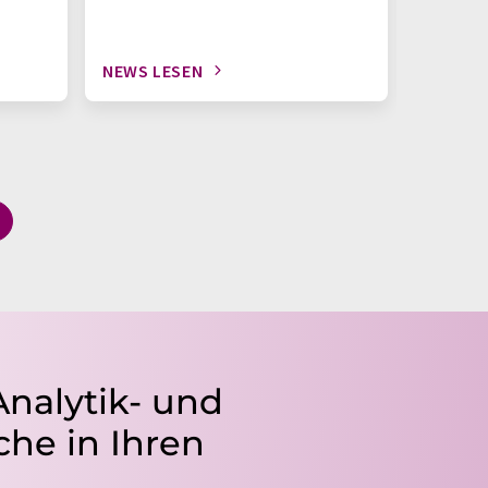
NEWS LESEN
NEWS L
Analytik- und
he in Ihren