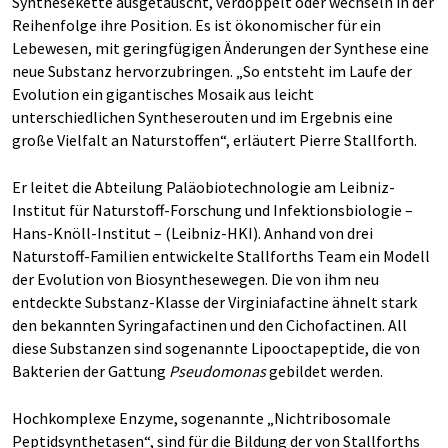
Synthesekette ausgetauscht, verdoppelt oder wechseln in der
Reihenfolge ihre Position. Es ist ökonomischer für ein
Lebewesen, mit geringfügigen Änderungen der Synthese eine
neue Substanz hervorzubringen. „So entsteht im Laufe der
Evolution ein gigantisches Mosaik aus leicht
unterschiedlichen Syntheserouten und im Ergebnis eine
große Vielfalt an Naturstoffen“, erläutert Pierre Stallforth.
Er leitet die Abteilung Paläobiotechnologie am Leibniz-
Institut für Naturstoff-Forschung und Infektionsbiologie –
Hans-Knöll-Institut – (Leibniz-HKI). Anhand von drei
Naturstoff-Familien entwickelte Stallforths Team ein Modell
der Evolution von Biosynthesewegen. Die von ihm neu
entdeckte Substanz-Klasse der Virginiafactine ähnelt stark
den bekannten Syringafactinen und den Cichofactinen. All
diese Substanzen sind sogenannte Lipooctapeptide, die von
Bakterien der Gattung
Pseudomonas
gebildet werden.
Hochkomplexe Enzyme, sogenannte „Nichtribosomale
Peptidsynthetasen“, sind für die Bildung der von Stallforths