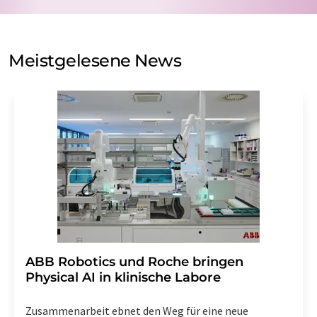
Verarbeitung Ihrer Daten durch die LUMITOS AG erfolgt
auf Basis unserer
Datenschutzerklärung
. LUMITOS darf
Sie zum Zwecke der Werbung oder der Markt- und
Meinungsforschung per E-Mail kontaktieren. Ihre
Meistgelesene News
Einwilligung können Sie jederzeit ohne Angabe von
Gründen gegenüber der LUMITOS AG, Ernst-Augustin-
Str. 2, 12489 Berlin oder per E-Mail unter
widerruf@lumitos.com
mit Wirkung für die Zukunft
widerrufen. Zudem ist in jeder E-Mail ein Link zur
Abbestellung des entsprechenden Newsletters
enthalten.
​​​​​​​ABB Robotics und Roche bringen
Physical AI in klinische Labore
Zusammenarbeit ebnet den Weg für eine neue