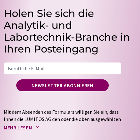
Holen Sie sich die
Analytik- und
Labortechnik-Branche in
Ihren Posteingang
NEWSLETTER ABONNIEREN
Mit dem Absenden des Formulars willigen Sie ein, dass
Ihnen die LUMITOS AG den oder die oben ausgewählten
Newsletter per E-Mail zusendet. Ihre Daten werden
MEHR LESEN
nicht an Dritte weitergegeben. Die Speicherung und