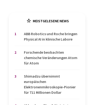
MEISTGELESENE NEWS
1
​​​​​​​ABB Robotics und Roche bringen
Physical AI in klinische Labore
2
Forschende beobachten
chemische Veränderungen Atom
für Atom
3
Shimadzu übernimmt
europäischen
Elektronenmikroskopie-Pionier
für 711 Millionen Dollar