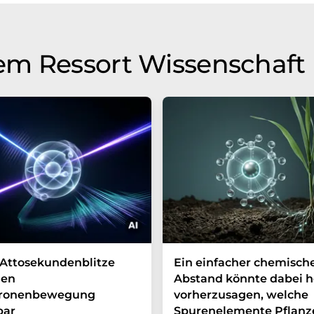
em Ressort Wissenschaft
Attosekundenblitze
Ein einfacher chemisch
en
Abstand könnte dabei h
tronenbewegung
vorherzusagen, welche
bar
Spurenelemente Pflanz