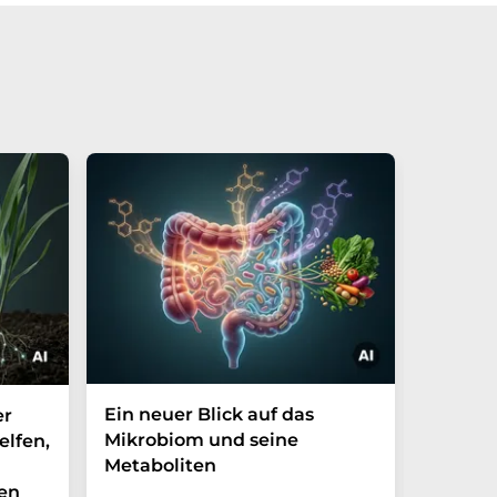
Ein neuer Blick auf das
Der P-t
er
Mikrobiom und seine
Biomark
elfen,
Metaboliten
überra
en