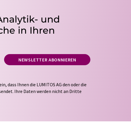
Analytik- und
he in Ihren
NEWSLETTER ABONNIEREN
ein, dass Ihnen die LUMITOS AG den oder die
endet. Ihre Daten werden nicht an Dritte
tung Ihrer Daten durch die LUMITOS AG erfolgt
ITOS darf Sie zum Zwecke der Werbung oder der
taktieren. Ihre Einwilligung können Sie
 der LUMITOS AG, Ernst-Augustin-Str. 2, 12489
s.com
mit Wirkung für die Zukunft widerrufen.