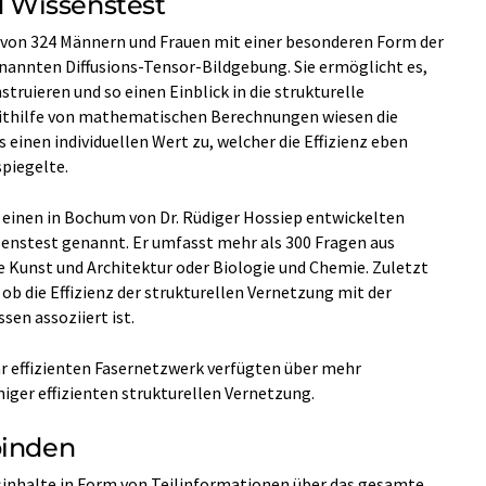
 Wissenstest
e von 324 Männern und Frauen mit einer besonderen Form der
nnten Diffusions-Tensor-Bildgebung. Sie ermöglicht es,
truieren und so einen Einblick in die strukturelle
Mithilfe von mathematischen Berechnungen wiesen die
einen individuellen Wert zu, welcher die Effizienz eben
spiegelte.
einen in Bochum von Dr. Rüdiger Hossiep entwickelten
nstest genannt. Er umfasst mehr als 300 Fragen aus
 Kunst und Architektur oder Biologie und Chemie. Zuletzt
b die Effizienz der strukturellen Vernetzung mit der
en assoziiert ist.
r effizienten Fasernetzwerk verfügten über mehr
iger effizienten strukturellen Vernetzung.
binden
sinhalte in Form von Teilinformationen über das gesamte