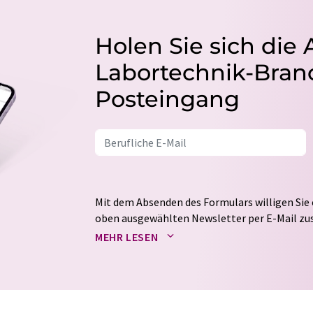
Holen Sie sich die 
Labortechnik-Branc
Posteingang
Mit dem Absenden des Formulars willigen Sie 
oben ausgewählten Newsletter per E-Mail zus
weitergegeben. Die Speicherung und Verarbei
MEHR LESEN
auf Basis unserer
Datenschutzerklärung
. LUM
Markt- und Meinungsforschung per E-Mail kon
jederzeit ohne Angabe von Gründen gegenüber
Berlin oder per E-Mail unter
widerruf@lumito