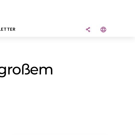
LETTER
 großem