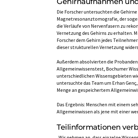
Gehirnaufnahmen und
Die Forscher untersuchten die Gehirn
Magnetresonanztomografie, der sogena
die Verläufe von Nervenfasern zu rekons
Vernetzung des Gehirns zu erhalten. 
Forscher dem Gehirn jedes Teilnehmers 
dieser strukturellen Vernetzung wider
Außerdem absolvierten die Probanden 
Allgemeinwissenstest, Bochumer Wisse
unterschiedlichen Wissensgebieten wie
untersuchte das Team um Erhan Genç, o
Menge an gespeichertem Allgemeinwiss
Das Ergebnis: Menschen mit einem seh
Allgemeinwissen als jene mit einer wen
Teilinformationen ver
„Wir nehmen an, dass einzelne Wissen