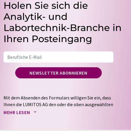
Holen Sie sich die
Analytik- und
Labortechnik-Branche in
Ihren Posteingang
NEWSLETTER ABONNIEREN
Mit dem Absenden des Formulars willigen Sie ein, dass
Ihnen die LUMITOS AG den oder die oben ausgewählten
Newsletter per E-Mail zusendet. Ihre Daten werden
MEHR LESEN
nicht an Dritte weitergegeben. Die Speicherung und
Verarbeitung Ihrer Daten durch die LUMITOS AG erfolgt