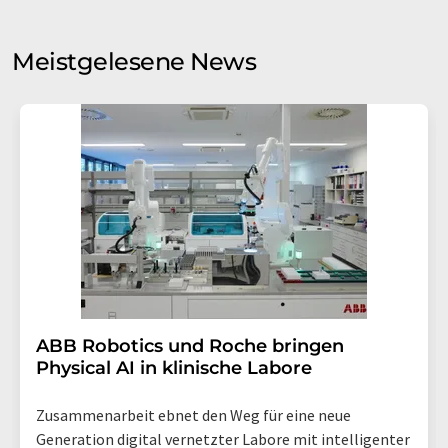
auf Basis unserer
Datenschutzerklärung
. LUMITOS darf
Sie zum Zwecke der Werbung oder der Markt- und
Meinungsforschung per E-Mail kontaktieren. Ihre
Meistgelesene News
Einwilligung können Sie jederzeit ohne Angabe von
Gründen gegenüber der LUMITOS AG, Ernst-Augustin-
Str. 2, 12489 Berlin oder per E-Mail unter
widerruf@lumitos.com
mit Wirkung für die Zukunft
widerrufen. Zudem ist in jeder E-Mail ein Link zur
Abbestellung des entsprechenden Newsletters
enthalten.
​​​​​​​ABB Robotics und Roche bringen
Physical AI in klinische Labore
Zusammenarbeit ebnet den Weg für eine neue
Generation digital vernetzter Labore mit intelligenter