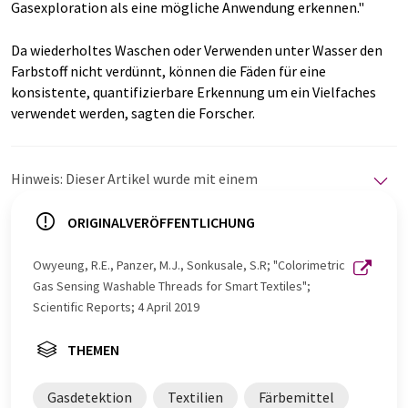
Gasexploration als eine mögliche Anwendung erkennen."
Da wiederholtes Waschen oder Verwenden unter Wasser den
Farbstoff nicht verdünnt, können die Fäden für eine
konsistente, quantifizierbare Erkennung um ein Vielfaches
verwendet werden, sagten die Forscher.
Hinweis: Dieser Artikel wurde mit einem
Computersystem ohne menschlichen Eingriff übersetzt.
LUMITOS bietet diese automatischen Übersetzungen
ORIGINALVERÖFFENTLICHUNG
an, um eine größere Bandbreite an aktuellen
Nachrichten zu präsentieren. Da dieser Artikel mit
Owyeung, R.E., Panzer, M.J., Sonkusale, S.R; "Colorimetric
automatischer Übersetzung übersetzt wurde, ist es
Gas Sensing Washable Threads for Smart Textiles";
möglich, dass er Fehler im Vokabular, in der Syntax oder
Scientific Reports; 4 April 2019
in der Grammatik enthält. Den ursprünglichen Artikel in
Englisch finden Sie
hier
.
THEMEN
Gasdetektion
Textilien
Färbemittel