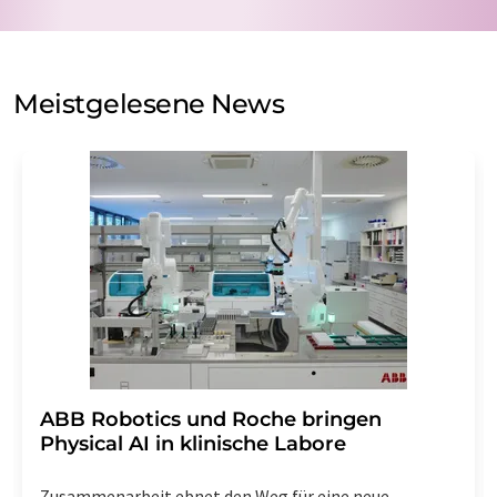
Verarbeitung Ihrer Daten durch die LUMITOS AG erfolgt
auf Basis unserer
Datenschutzerklärung
. LUMITOS darf
Sie zum Zwecke der Werbung oder der Markt- und
Meinungsforschung per E-Mail kontaktieren. Ihre
Meistgelesene News
Einwilligung können Sie jederzeit ohne Angabe von
Gründen gegenüber der LUMITOS AG, Ernst-Augustin-
Str. 2, 12489 Berlin oder per E-Mail unter
widerruf@lumitos.com
mit Wirkung für die Zukunft
widerrufen. Zudem ist in jeder E-Mail ein Link zur
Abbestellung des entsprechenden Newsletters
enthalten.
​​​​​​​ABB Robotics und Roche bringen
Physical AI in klinische Labore
Zusammenarbeit ebnet den Weg für eine neue