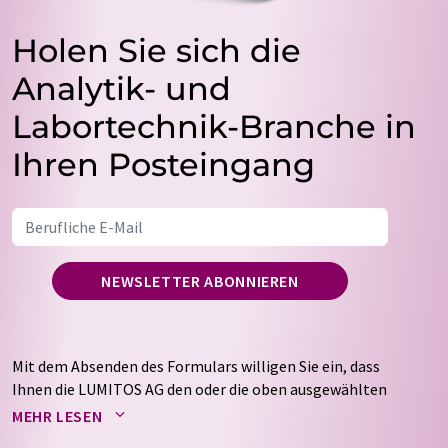
Holen Sie sich die
Analytik- und
Labortechnik-Branche in
Ihren Posteingang
NEWSLETTER ABONNIEREN
Mit dem Absenden des Formulars willigen Sie ein, dass
Ihnen die LUMITOS AG den oder die oben ausgewählten
Newsletter per E-Mail zusendet. Ihre Daten werden
MEHR LESEN
nicht an Dritte weitergegeben. Die Speicherung und