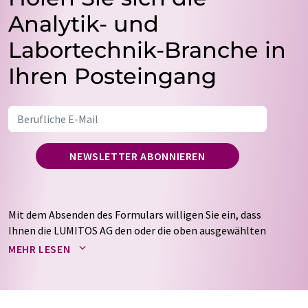
Analytik- und
Labortechnik-Branche in
Ihren Posteingang
NEWSLETTER ABONNIEREN
Mit dem Absenden des Formulars willigen Sie ein, dass
Ihnen die LUMITOS AG den oder die oben ausgewählten
Newsletter per E-Mail zusendet. Ihre Daten werden
MEHR LESEN
nicht an Dritte weitergegeben. Die Speicherung und
Verarbeitung Ihrer Daten durch die LUMITOS AG erfolgt
auf Basis unserer
Datenschutzerklärung
. LUMITOS darf