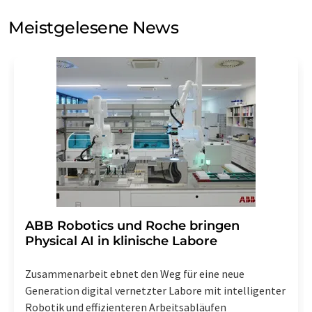
Sie zum Zwecke der Werbung oder der Markt- und
Meinungsforschung per E-Mail kontaktieren. Ihre
Meistgelesene News
Einwilligung können Sie jederzeit ohne Angabe von
Gründen gegenüber der LUMITOS AG, Ernst-Augustin-
Str. 2, 12489 Berlin oder per E-Mail unter
widerruf@lumitos.com
mit Wirkung für die Zukunft
widerrufen. Zudem ist in jeder E-Mail ein Link zur
Abbestellung des entsprechenden Newsletters
enthalten.
​​​​​​​ABB Robotics und Roche bringen
Physical AI in klinische Labore
Zusammenarbeit ebnet den Weg für eine neue
Generation digital vernetzter Labore mit intelligenter
Robotik und effizienteren Arbeitsabläufen