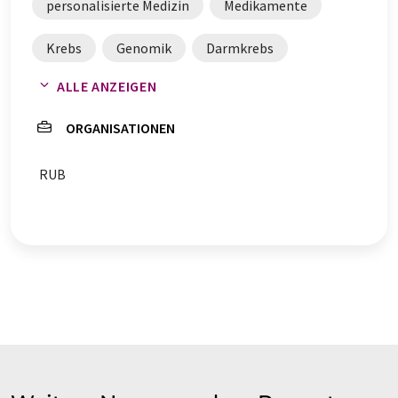
personalisierte Medizin
Medikamente
Krebs
Genomik
Darmkrebs
ALLE ANZEIGEN
Darmerkrankungen
Auszeichnungen
ORGANISATIONEN
RUB