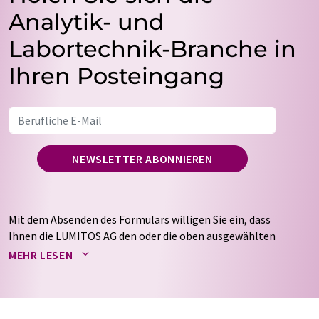
Analytik- und
Labortechnik-Branche in
Ihren Posteingang
NEWSLETTER ABONNIEREN
Mit dem Absenden des Formulars willigen Sie ein, dass
Ihnen die LUMITOS AG den oder die oben ausgewählten
Newsletter per E-Mail zusendet. Ihre Daten werden
MEHR LESEN
nicht an Dritte weitergegeben. Die Speicherung und
Verarbeitung Ihrer Daten durch die LUMITOS AG erfolgt
auf Basis unserer
Datenschutzerklärung
. LUMITOS darf
Sie zum Zwecke der Werbung oder der Markt- und