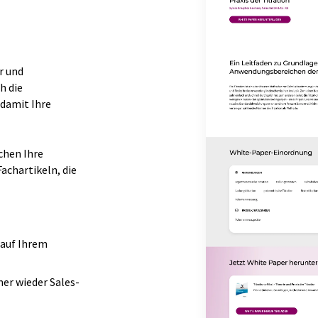
r und
h die
 damit Ihre
chen Ihre
achartikeln, die
 auf Ihrem
er wieder Sales-