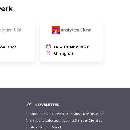
werk
Nov. 2027
16. – 18. Nov. 2026
6. – 
n
Shanghai
Joh
NEWSLETTER
Ab sofort nichts mehr verpassen: Unser Newsletter für
Analytik und Labortechnik bringt Sie jeden Dienstag
auf den neuesten Stand.