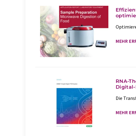
Effizie
optimie
Optimiere
MEHR ER
RNA-The
Digital
Die Trans
MEHR ER