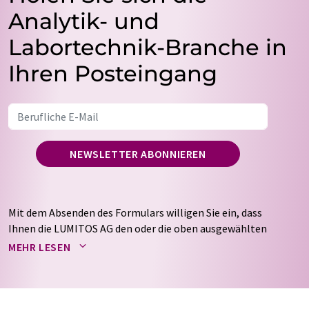
Analytik- und
Labortechnik-Branche in
Ihren Posteingang
NEWSLETTER ABONNIEREN
Mit dem Absenden des Formulars willigen Sie ein, dass
Ihnen die LUMITOS AG den oder die oben ausgewählten
Newsletter per E-Mail zusendet. Ihre Daten werden
MEHR LESEN
nicht an Dritte weitergegeben. Die Speicherung und
Verarbeitung Ihrer Daten durch die LUMITOS AG erfolgt
auf Basis unserer
Datenschutzerklärung
. LUMITOS darf
Sie zum Zwecke der Werbung oder der Markt- und