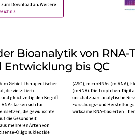
ht zum Download an. Weitere
eichnis
.
der Bioanalytik von RNA-
 Entwicklung bis QC
f dem Gebiet therapeutischer
NAs (siRNA) und Boten-RNAs
, die vielzitierte
PCR) hat sich als
 und gleichzeitig den Begriff
in verschiedenen Stadien des
RNAs lassen sich für
setzt, um sichere und
einsetzen, die gewünschte
wirksame RNA-basierten Thera
auf die Gesundheit
 aus mehreren Arten von
ntisense-Oligonukleotide