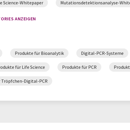
fe Science-Whitepaper
Mutationsdetektionsanalyse-Whit
nalyse-Whitepaper
Tröpfchen-Digital-PCR-Whitepaper
TORIES ANZEIGEN
Produkte für Bioanalytik
Digital-PCR-Systeme
odukte für Life Science
Produkte für PCR
Produkt
r Tröpfchen-Digital-PCR