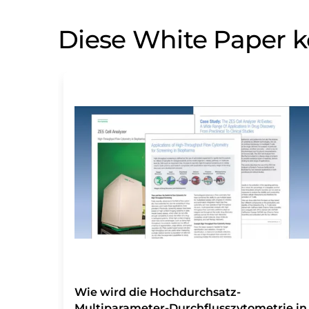
Diese White Paper k
Wie wird die Hochdurchsatz-
Multiparameter-Durchflusszytometrie in