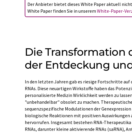
Der Anbieter bietet dieses White Paper aktuell nic
White Paper finden Sie in unserem
White-Paper-Verz
Die Transformation 
der Entdeckung und
In den letzten Jahren gab es riesige Fortschritte au
(ASO), microRNAs (miRNA), kleine interferierende R
RNAs. Diese neuartigen Wirkstoffe haben das Potenzial
(mRNA). Die Tröpfchen-Digital-PCR-Technologie (dd
personalisierte Medizin Wirklichkeit werden zu lassen
unschätzbare analytische Ressource erwiesen und wird 
"unbehandelbar" obsolet zu machen. Therapeutische 
Forschungs- und Herstellungsprozesses von RNA einge
sequenzspezifische Modulationen der Genexpression 
biologische Reaktionen mit positiven Auswirkungen 
hervorrufen. Insgesamt bestehen RNA-Therapeutika
RNAs, darunter kleine aktivierende RNAs (saRNA), A