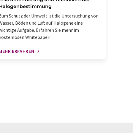
Halogenbestimmung
Neue Tec
Zum Schutz der Umwelt ist die Untersuchung von
Analyse 
Wasser, Böden und Luft auf Halogene eine
Messzeit
wichtige Aufgabe. Erfahren Sie mehr im
kostenlosen Whitepaper!
MEHR ERFAHREN
MEHR E