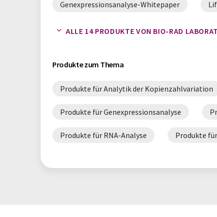
Genexpressionsanalyse-Whitepaper
Li
Qualitätskontrolle-Whitepaper
RNA-A
ALLE 14 PRODUKTE VON BIO-RAD LABORA
Produkte zum Thema
Produkte für Analytik der Kopienzahlvariation
Produkte für Genexpressionsanalyse
Pr
Produkte für RNA-Analyse
Produkte fü