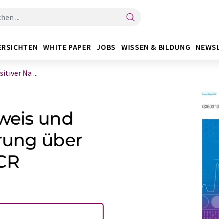
ERSICHTEN
WHITE PAPER
JOBS
WISSEN & BILDUNG
NEWS
tiver Na ...
hweis und
erung über
PCR