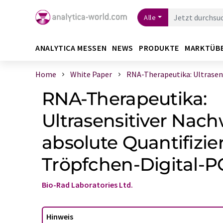
Alle
ANALYTICA MESSEN
NEWS
PRODUKTE
MARKTÜB
Home
White Paper
RNA-Therapeutika: Ultrasensi
RNA-Therapeutika:
Ultrasensitiver Nac
absolute Quantifizi
Tröpfchen-Digital-
Bio-Rad Laboratories Ltd.
Hinweis