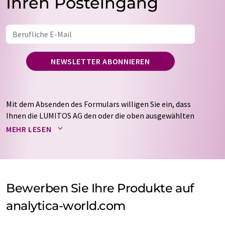
Ihren Posteingang
NEWSLETTER ABONNIEREN
Mit dem Absenden des Formulars willigen Sie ein, dass
Ihnen die LUMITOS AG den oder die oben ausgewählten
Newsletter per E-Mail zusendet. Ihre Daten werden
MEHR LESEN
nicht an Dritte weitergegeben. Die Speicherung und
Verarbeitung Ihrer Daten durch die LUMITOS AG erfolgt
auf Basis unserer
Datenschutzerklärung
. LUMITOS darf
Sie zum Zwecke der Werbung oder der Markt- und
Meinungsforschung per E-Mail kontaktieren. Ihre
Bewerben Sie Ihre Produkte auf
Einwilligung können Sie jederzeit ohne Angabe von
analytica-world.com
Gründen gegenüber der LUMITOS AG, Ernst-Augustin-
Str. 2, 12489 Berlin oder per E-Mail unter