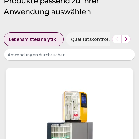
Produkte passend zu Ihrer
Anwendung auswählen
Lebensmittelanalytik
Qualitätskontrolle
Umwe
Anwendungen durchsuchen