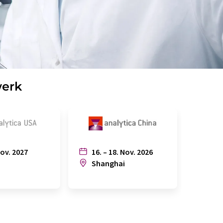
werk
Nov. 2027
16. – 18. Nov. 2026
6. – 
n
Shanghai
Joh