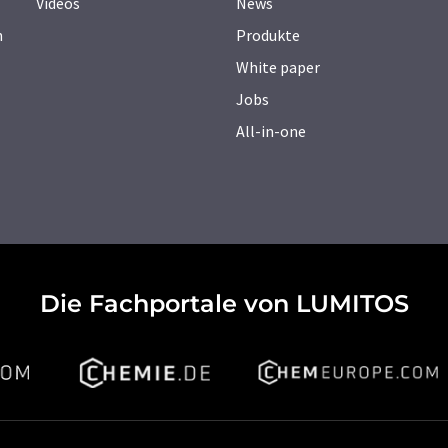
Videos
News
n
Produkte
White paper
Jobs
All-in-one
Die Fachportale von LUMITOS