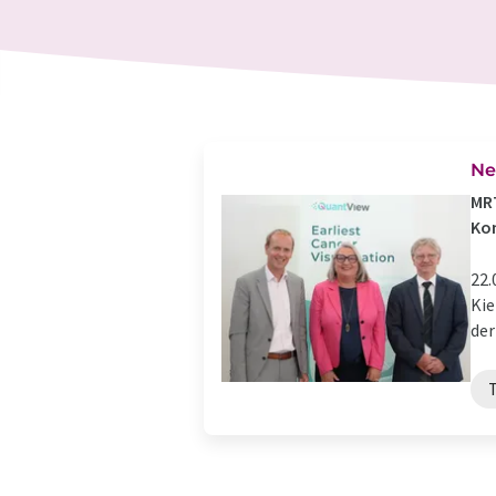
Ne
MRT
Ko
22.
Kie
der