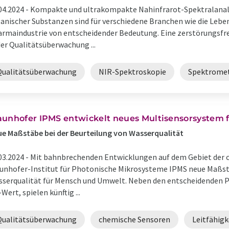
04.2024 -
Kompakte und ultrakompakte Nahinfrarot-Spektralana
anischer Substanzen sind für verschiedene Branchen wie die Leben
rmaindustrie von entscheidender Bedeutung. Eine zerstörungsfreie
der Qualitätsüberwachung ...
Qualitätsüberwachung
NIR-Spektroskopie
Spektrome
aunhofer IPMS entwickelt neues Multisensorsystem f
e Maßstäbe bei der Beurteilung von Wasserqualität
03.2024 -
Mit bahnbrechenden Entwicklungen auf dem Gebiet der c
unhofer-Institut für Photonische Mikrosysteme IPMS neue Maßstä
serqualität für Mensch und Umwelt. Neben den entscheidenden P
Wert, spielen künftig ...
Qualitätsüberwachung
chemische Sensoren
Leitfähig