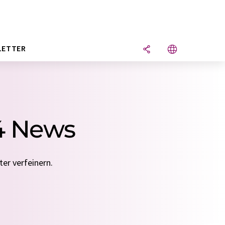
LETTER
4 News
er verfeinern.