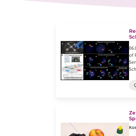
Re
Sc
06.
of 
Sen
Sch
Ze
Sp
Kom