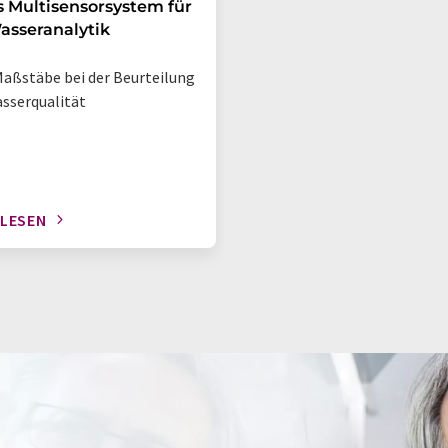
 Multisensorsystem für
asseranalytik
aßstäbe bei der Beurteilung
sserqualität
 LESEN