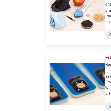
04.
org
Pha
in 
Fr
Neu
22.
Fra
Was
pH-