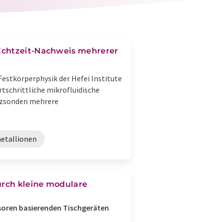
Echtzeit-Nachweis mehrerer
 Festkörperphysik der Hefei Institute
rtschrittliche mikrofluidische
enzsonden mehrere
etallionen
urch kleine modulare
soren basierenden Tischgeräten