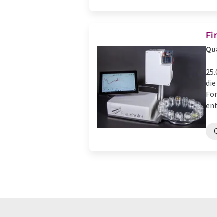
Fi
Qua
25.
die
For
ent