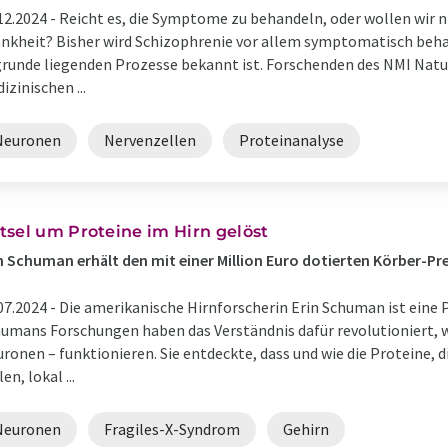
12.2024 -
Reicht es, die Symptome zu behandeln, oder wollen wir nic
nkheit? Bisher wird Schizophrenie vor allem symptomatisch beha
runde liegenden Prozesse bekannt ist. Forschenden des NMI Natu
izinischen ...
Neuronen
Nervenzellen
Proteinanalyse
tsel um Proteine im Hirn gelöst
n Schuman erhält den mit einer Million Euro dotierten Körber-Pre
07.2024 -
Die amerikanische Hirnforscherin Erin Schuman ist eine P
umans Forschungen haben das Verständnis dafür revolutioniert, w
ronen – funktionieren. Sie entdeckte, dass und wie die Proteine, 
len, lokal ...
Neuronen
Fragiles-X-Syndrom
Gehirn