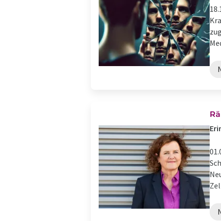
18.
Kra
zug
Med
Rä
Eri
01.
Sch
Neu
Zel