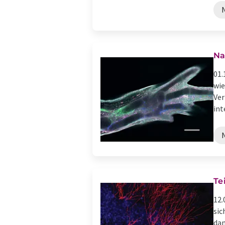
Na
01.
wie
Ver
int
Te
12.
sic
dam