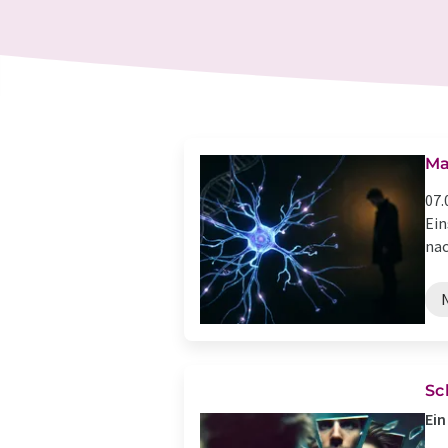
Ma
07.
Ein
nac
Sc
Ein