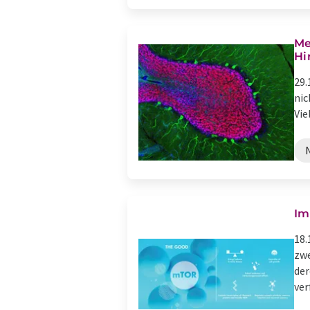
Me
Hi
29.
nic
Vie
Im
18.
zwe
der
verf