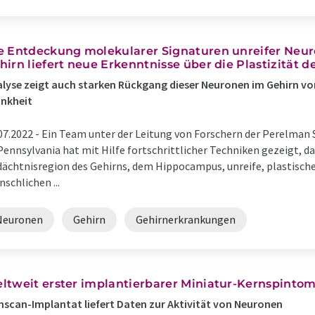
e Entdeckung molekularer Signaturen unreifer Neu
hirn liefert neue Erkenntnisse über die Plastizität d
lyse zeigt auch starken Rückgang dieser Neuronen im Gehirn v
nkheit
07.2022 -
Ein Team unter der Leitung von Forschern der Perelman S
Pennsylvania hat mit Hilfe fortschrittlicher Techniken gezeigt, da
ächtnisregion des Gehirns, dem Hippocampus, unreife, plastisc
schlichen ...
Neuronen
Gehirn
Gehirnerkrankungen
ltweit erster implantierbarer Miniatur-Kernspinto
nscan-Implantat liefert Daten zur Aktivität von Neuronen