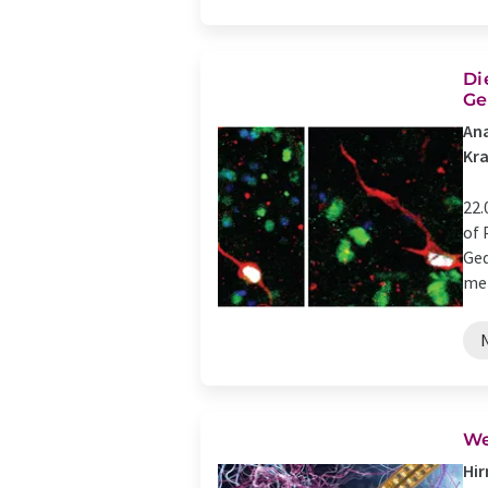
Di
Ge
Ana
Kra
22.
of 
Ged
men
We
Hir