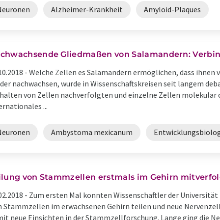
Neuronen
Alzheimer-Krankheit
Amyloid-Plaques
chwachsende Gliedmaßen von Salamandern: Verbin
10.2018 -
Welche Zellen es Salamandern ermöglichen, dass ihnen
der nachwachsen, wurde in Wissenschaftskreisen seit langem deba
halten von Zellen nachverfolgten und einzelne Zellen molekular 
ernationales ...
Neuronen
Ambystoma mexicanum
Entwicklungsbiolog
ilung von Stammzellen erstmals im Gehirn mitverfol
02.2018 -
Zum ersten Mal konnten Wissenschaftler der Universität
h Stammzellen im erwachsenen Gehirn teilen und neue Nervenzelle
it neue Einsichten in der Stammzellforschung. Lange ging die Ne