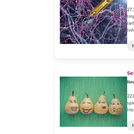
27.
Imp
lie
Inf
Se
Neu
22.
spi
Ins