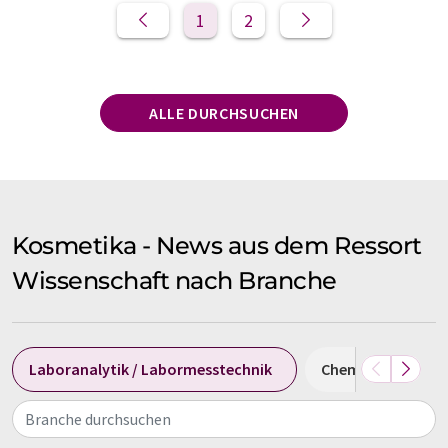
1
2
ALLE DURCHSUCHEN
Kosmetika - News aus dem Ressort
Wissenschaft nach Branche
Laboranalytik / Labormesstechnik
Chemie
Med
Branche durchsuchen