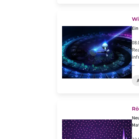
Wi
Ein
08.
Rea
inf
...
Rö
Neu
Mat