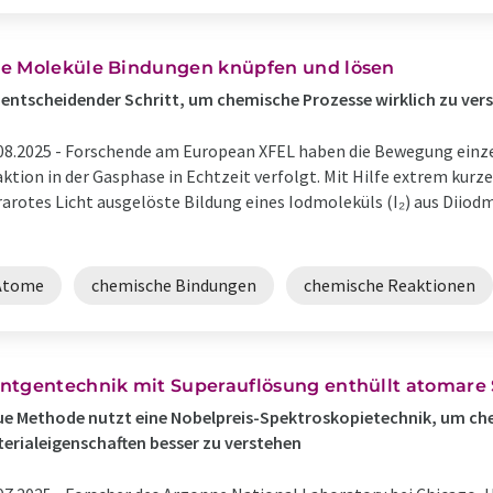
e Moleküle Bindungen knüpfen und lösen
 entscheidender Schritt, um chemische Prozesse wirklich zu ver
08.2025 -
Forschende am European XFEL haben die Bewegung einze
ktion in der Gasphase in Echtzeit verfolgt. Mit Hilfe extrem kurz
rarotes Licht ausgelöste Bildung eines Iodmoleküls (I₂) aus Diio
Atome
chemische Bindungen
chemische Reaktionen
ntgentechnik mit Superauflösung enthüllt atomare
e Methode nutzt eine Nobelpreis-Spektroskopietechnik, um ch
erialeigenschaften besser zu verstehen