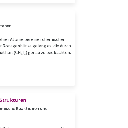
stehen
lner Atome bei einer chemischen
er Röntgenblitze gelang es, die durch
dmethan (CH₂I₂) genau zu beobachten.
 Strukturen
emische Reaktionen und