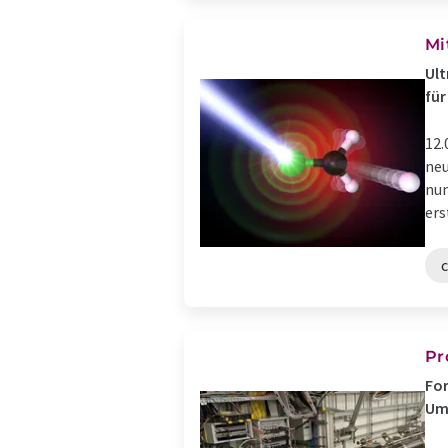
Mi
Ult
fü
12.
neu
nun
erst
Pr
For
Um