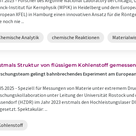
07.2025 -
Forscher des Argonne National Laboratory bei Chicago
nck-Institut für Kernphysik (MPIK) in Heidelberg und dem Europea
ropean XFEL) in Hamburg einen innovativen Ansatz für die Röntg
e noch nie ...
Chemische Analytik
chemische Reaktionen
Materialwi
stmals Struktur von flüssigem Kohlenstoff gemesse
rschungsteam gelingt bahnbrechendes Experiment am European
05.2025 -
Speziell für Messungen von Materie unter extremem Druc
schungskollaboration unter Leitung der Universität Rostock un
sendorf (HZDR) im Jahr 2023 erstmals den Hochleistungslaser 
gesetzt. Spektakulär: ...
Kohlenstoff