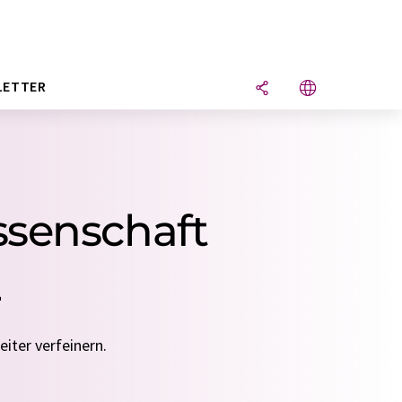
LETTER
ssenschaft
L
iter verfeinern.