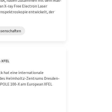
, USA, haben zusammen mit dem Max-
n X-ray Free Electron Laser
enspektroskopie entwickelt, der
ssenschaften
n
 XFEL
k hat eine internationale
d des Helmholtz-Zentrums Dresden-
DIPOLE 100-X am European XFEL