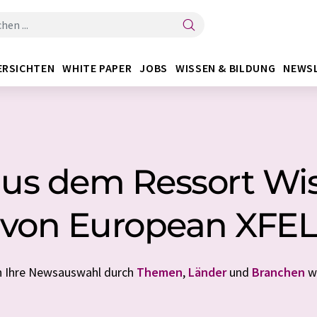
ERSICHTEN
WHITE PAPER
JOBS
WISSEN & BILDUNG
NEWS
us dem Ressort Wi
von European XFE
en Ihre Newsauswahl durch
Themen
,
Länder
und
Branchen
we