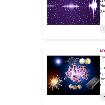
23.
Pla
(Eu
ein
Er
Fo
23.
For
Ros
ein