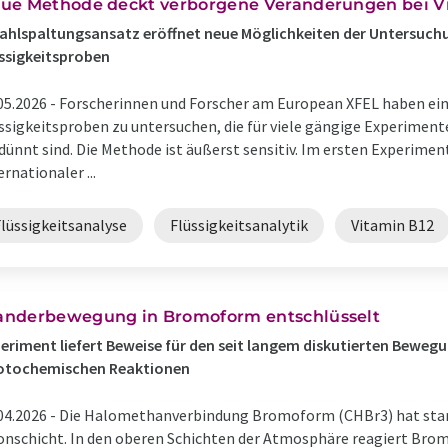
ue Methode deckt verborgene Veränderungen bei Vi
ahlspaltungsansatz eröffnet neue Möglichkeiten der Untersuch
ssigkeitsproben
05.2026 -
Forscherinnen und Forscher am European XFEL haben ei
ssigkeitsproben zu untersuchen, die für viele gängige Experiment
dünnt sind. Die Methode ist äußerst sensitiv. Im ersten Experimen
ernationaler ...
Flüssigkeitsanalyse
Flüssigkeitsanalytik
Vitamin B12
nderbewegung in Bromoform entschlüsselt
eriment liefert Beweise für den seit langem diskutierten Bewe
otochemischen Reaktionen
04.2026 -
Die Halomethanverbindung Bromoform (CHBr3) hat star
nschicht. In den oberen Schichten der Atmosphäre reagiert Bro