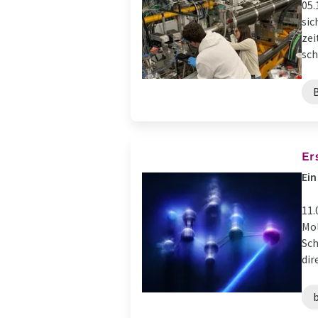
05.
sic
zei
sch
Er
Ein
11.
Mol
Sch
dir