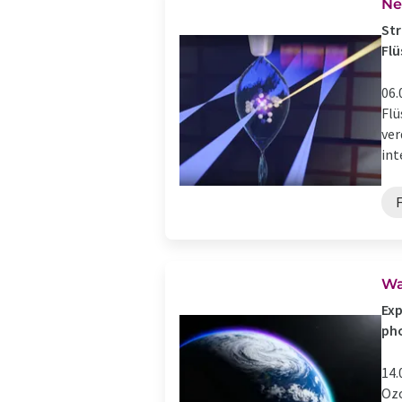
Ne
Str
Flü
06.
Flü
ver
int
Wa
Exp
ph
14.
Ozo