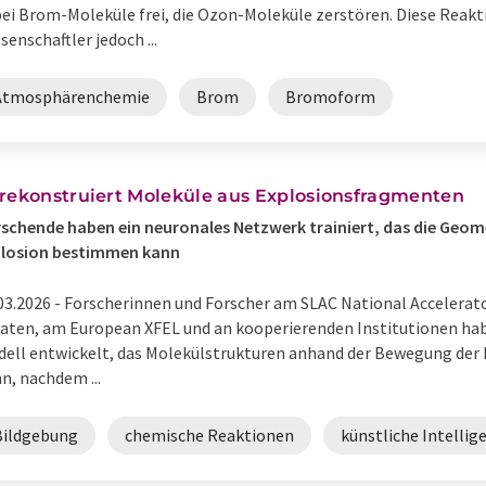
ei Brom-Moleküle frei, die Ozon-Moleküle zerstören. Diese Reakt
senschaftler jedoch ...
Atmosphärenchemie
Brom
Bromoform
 rekonstruiert Moleküle aus Explosionsfragmenten
schende haben ein neuronales Netzwerk trainiert, das die Geome
plosion bestimmen kann
03.2026 -
Forscherinnen und Forscher am SLAC National Accelerato
aten, am European XFEL und an kooperierenden Institutionen habe
ell entwickelt, das Molekülstrukturen anhand der Bewegung der 
n, nachdem ...
Bildgebung
chemische Reaktionen
künstliche Intellig