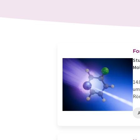
Fo
Stu
Mo
14.
umv
Rön