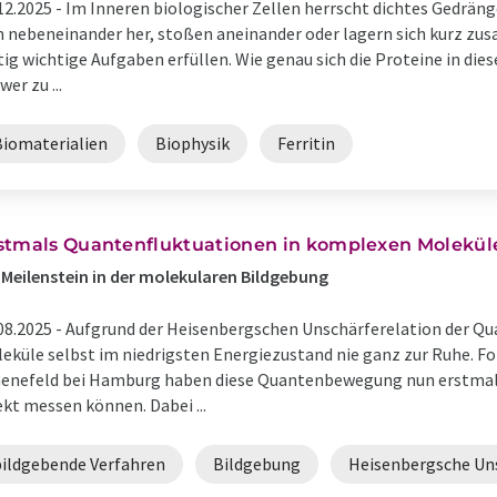
12.2025 -
Im Inneren biologischer Zellen herrscht dichtes Gedräng
h nebeneinander her, stoßen aneinander oder lagern sich kurz zu
tig wichtige Aufgaben erfüllen. Wie genau sich die Proteine in di
wer zu ...
Biomaterialien
Biophysik
Ferritin
stmals Quantenfluktuationen in komplexen Moleküle
 Meilenstein in der molekularen Bildgebung
08.2025 -
Aufgrund der Heisenbergschen Unschärferelation der 
eküle selbst im niedrigsten Energiezustand nie ganz zur Ruhe. 
enefeld bei Hamburg haben diese Quantenbewegung nun erstmal
ekt messen können. Dabei ...
bildgebende Verfahren
Bildgebung
Heisenbergsche Un