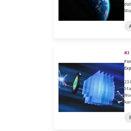
dab
Wis
KI
For
Ex
23.
Sta
Mod
kan