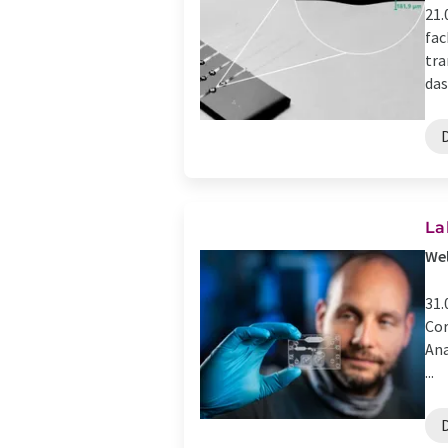
21.
fac
tra
das
La
Wel
31.
Cor
Ana
...