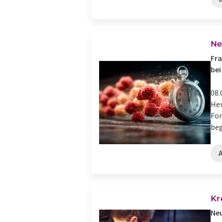
Ne
Fra
bei
08.
Her
For
beg
Kr
Neu