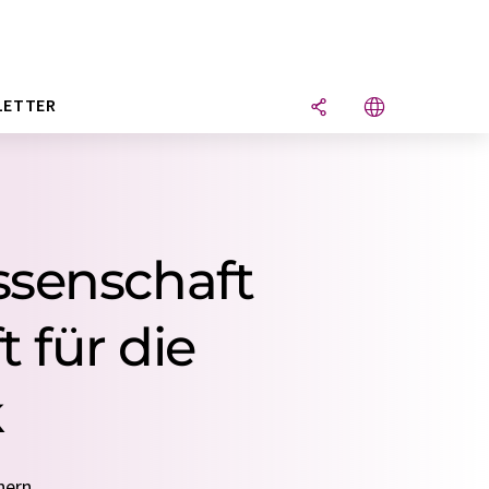
LETTER
ssenschaft
 für die
k
nern.