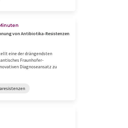
 Minuten
nnung von Antibiotika-Resistenzen
ellt eine der drängendsten
lantisches Fraunhofer-
nnovativen Diagnoseansatz zu
karesistenzen