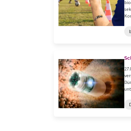
bio
sek
Kon
Sc
27.
ver
Dün
unt