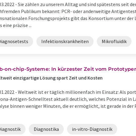
03.2022 -
Sie zählen zu unserem Alltag und sind spätestens seit 
hfremden Publikum bekannt: PCR- oder anderweitige Antigentest
nsnationalen Forschungsprojekts gibt das Konsortium unter der 
s eine präzise ...
Diagnosetests
Infektionskrankheiten
Mikrofluidik
b-on-chip-Systeme: In kürzester Zeit vom Prototype
tweit einzigartige Lösung spart Zeit und Kosten
01.2022 -
Weltweit ist er täglich millionenfach im Einsatz: Als po
ona-Antigen-Schnelltest aktuell deutlich, welches Potenzial in 
lyse binnen weniger Minuten, die er ermöglicht, ist gerade in d
Diagnostik
Diagnostika
in-vitro-Diagnostik