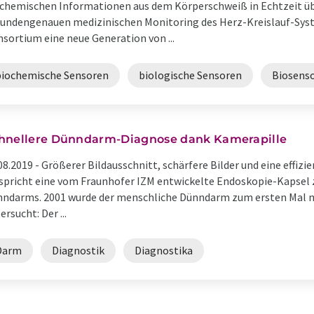
chemischen Informationen aus dem Körperschweiß in Echtzeit 
undengenauen medizinischen Monitoring des Herz-Kreislauf-Syst
sortium eine neue Generation von ...
biochemische Sensoren
biologische Sensoren
Biosens
hnellere Dünndarm-Diagnose dank Kamerapille
08.2019 -
Größerer Bildausschnitt, schärfere Bilder und eine effizi
spricht eine vom Fraunhofer IZM entwickelte Endoskopie-Kapsel z
ndarms. 2001 wurde der menschliche Dünndarm zum ersten Mal m
ersucht: Der ...
Darm
Diagnostik
Diagnostika