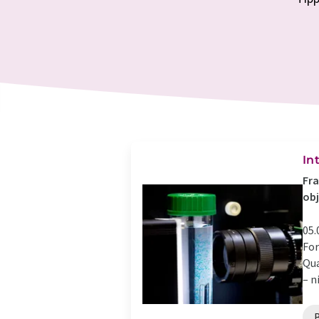
In
Fra
obj
05.
For
Qua
– n