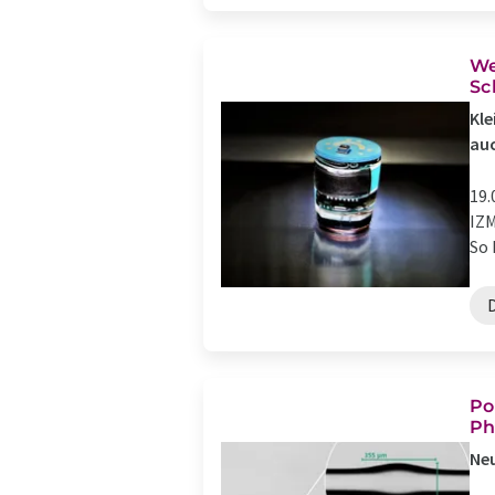
We
Sc
Kle
auc
19.
IZM
So 
Po
Ph
Neu