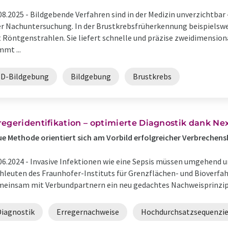
08.2025 -
Bildgebende Verfahren sind in der Medizin unverzichtbar 
r Nachuntersuchung. In der Brustkrebsfrüherkennung beispiels
 Röntgenstrahlen. Sie liefert schnelle und präzise zweidimensiona
mt ...
3D-Bildgebung
Bildgebung
Brustkrebs
regeridentifikation – optimierte Diagnostik dank N
e Methode orientiert sich am Vorbild erfolgreicher Verbreche
06.2024 -
Invasive Infektionen wie eine Sepsis müssen umgehend u
hleuten des Fraunhofer-Instituts für Grenzflächen- und Bioverfah
einsam mit Verbundpartnern ein neu gedachtes Nachweisprinzip zu 
Diagnostik
Erregernachweise
Hochdurchsatzsequenzi