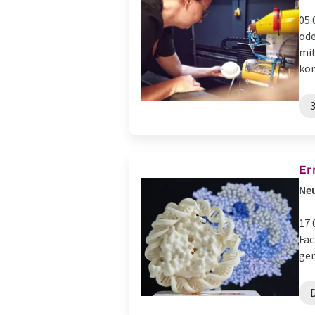
05.
ode
mit
kom
Er
Neu
17.
Fac
gem