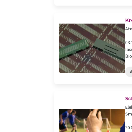
Kr
Ate
03.
las
Bio
Sc
Ele
Sm
30.