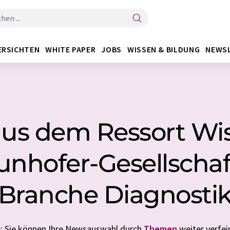
ERSICHTEN
WHITE PAPER
JOBS
WISSEN & BILDUNG
NEWS
us dem Ressort Wi
unhofer-Gesellschaft
Branche Diagnosti
: Sie können Ihre Newsauswahl durch
Themen
weiter verfei