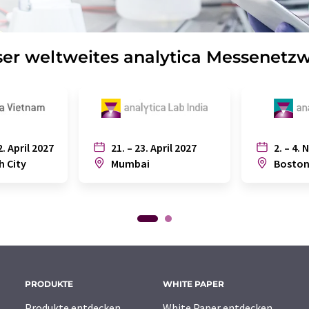
er weltweites analytica Messenetz
2. April 2027
21. – 23. April 2027
2. – 4. 
h City
Mumbai
Bosto
PRODUKTE
WHITE PAPER
Produkte entdecken
White Paper entdecken