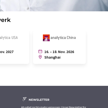
werk
Nov. 2027
16. – 18. Nov. 2026
6. – 
n
Shanghai
Joh
NEWSLETTER
Ab sofort nichts mehr verpassen: Unser Newsletter für