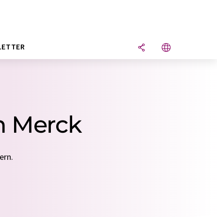
LETTER
on Merck
ern.