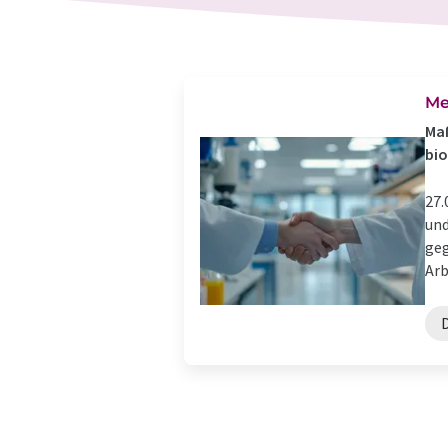
Me
Maß
bio
27.
und
geg
Arb
D