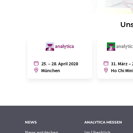
Uns
25. – 28. April 2028
31. März – 
München
Ho Chi Min
NEWS
ANALYTICA MESSEN
News entdecken
Im Überblick