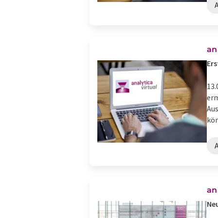
an
Er
13.
erm
Aus
kön
an
Neu