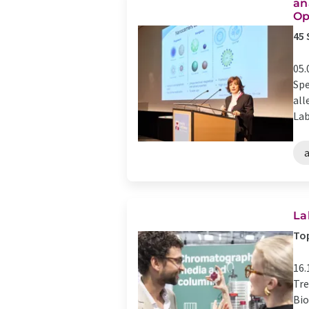
​​
Op
45 
05.
Spe
all
Lab
a
La
Top
16.
Tre
Bio