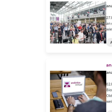
ana
27.
an 
wie
an
ana
02.
Bio
Okt
wei