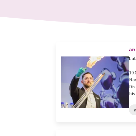
​a
Lab
19.
Nac
Dis
bis
a