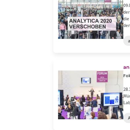
09.
der
die
dem
a
an
Fok
28.
Mün
Lab