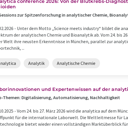
analytica conference 2026: ​Von der Blutkrebs-Diagno
ioiden
Sessions zur Spitzenforschung in analytischer Chemie, Bioanaly
02.2026 -
Unter dem Motto „Science meets industry“ bildet die ana
ktrum der analytischen Chemie und Bioanalytik ab. Vom 24. bis 26
er Welt ihre neusten Erkenntnisse in München, parallel zur analyti
ortechnik, ...
nalytica
Analytik
Analytische Chemie
borinnovationen und Expertenwissen auf der analyt
-Themen: Digitalisierung, Automatisierung, Nachhaltigkeit
10.2025 -
Vom 24. bis 27. März 2026 wird die analytica auf dem M
ffpunkt für die internationale Laborwelt. Die Weltleitmesse für L
technologie bietet wieder einen vollständigen Marktüberblick für 