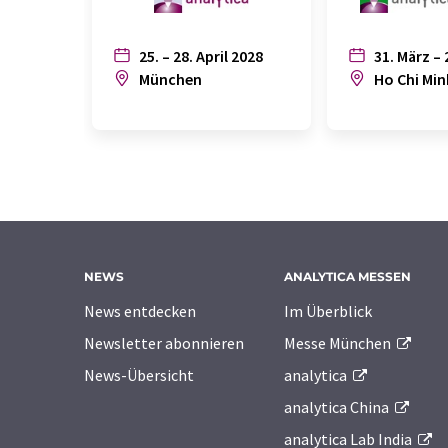
25. – 28. April 2028
31. März – 
München
Ho Chi Min
NEWS
ANALYTICA MESSEN
News entdecken
Im Überblick
Newsletter abonnieren
Messe München
News-Übersicht
analytica
analytica China
analytica Lab India