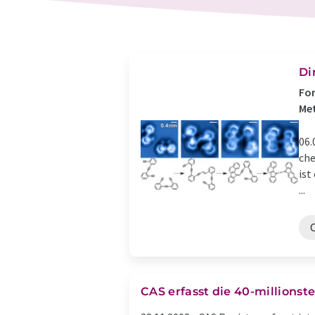
Di
For
Met
06.
che
ist
...
C
CAS erfasst die 40-millionst