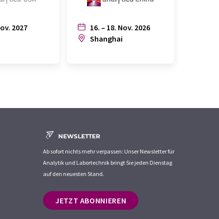
Nov. 2027
16. – 18. Nov. 2026
6. – 
n
Shanghai
Joh
NEWSLETTER
Ab sofort nichts mehr verpassen: Unser Newsletter für
Analytik und Labortechnik bringt Sie jeden Dienstag
auf den neuesten Stand.
JETZT ABONNIEREN