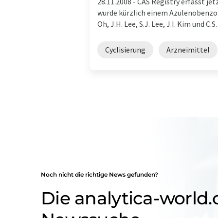
28.11.2008 -
CAS Registry erfasst je
wurde kürzlich einem Azulenobenzof
Oh, J.H. Lee, S.J. Lee, J.I. Kim und C.S.
Cyclisierung
Arzneimittel
Noch nicht die richtige News gefunden?
Die analytica-world