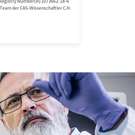
S Registry Number(R) 1073662-18-6
Team der CAS-Wissenschaftler C.H.