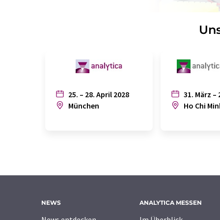
Uns
25. – 28. April 2028
31. März – 
München
Ho Chi Min
NEWS
ANALYTICA MESSEN
News entdecken
Im Überblick