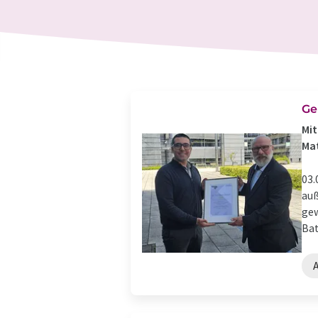
Ge
Mit
Mat
03.
auß
gew
Bat