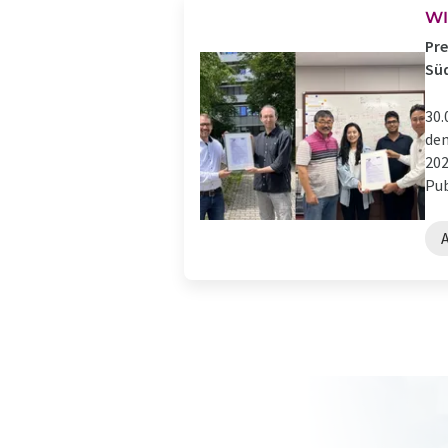
WI
Pre
Sü
30.
den
202
Pub