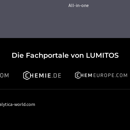
All-in-one
Die Fachportale von LUMITOS
alytica-world.com