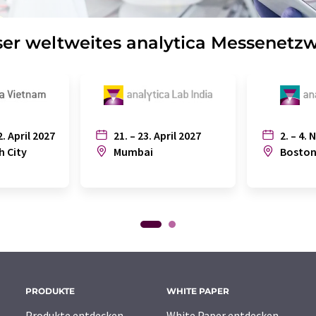
er weltweites analytica Messenetz
2. April 2027
21. – 23. April 2027
2. – 4. 
h City
Mumbai
Bosto
PRODUKTE
WHITE PAPER
Produkte entdecken
White Paper entdecken