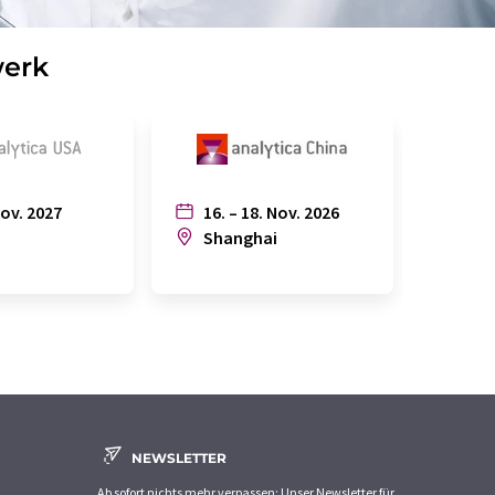
werk
Nov. 2027
16. – 18. Nov. 2026
6. – 
n
Shanghai
Joh
NEWSLETTER
Ab sofort nichts mehr verpassen: Unser Newsletter für