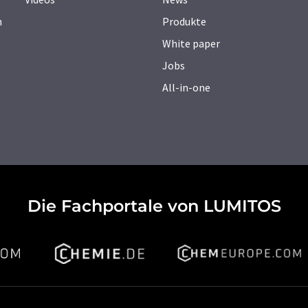
n
Produkte
White paper
Jobs
All-in-one
Die Fachportale von LUMITOS