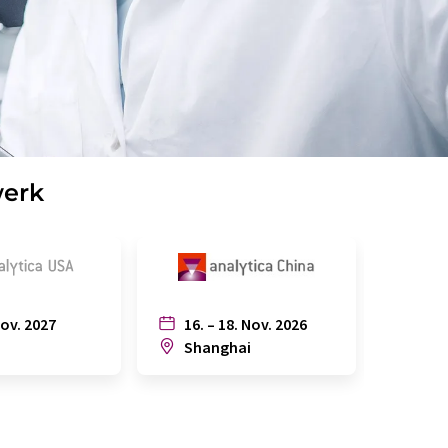
werk
Nov. 2027
16. – 18. Nov. 2026
6. – 
n
Shanghai
Joh