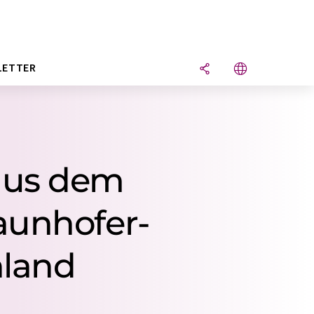
LETTER
aus dem
aunhofer-
hland