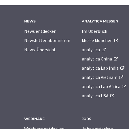
NEWS
ANALYTICA MESSEN
News entdecken
Im Überblick
Newsletter abonnieren
Messe München
News-Übersicht
analytica
analytica China
analytica Lab India
analytica Vietnam
analytica Lab Africa
analytica USA
WEBINARE
JOBS
Webinare entdecken
Jobs entdecken