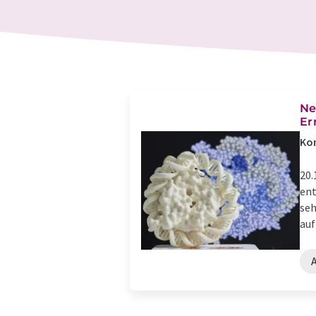
Ne
Er
Kom
20.
ent
seh
auf 