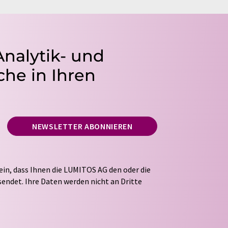
Analytik- und
he in Ihren
NEWSLETTER ABONNIEREN
ein, dass Ihnen die LUMITOS AG den oder die
endet. Ihre Daten werden nicht an Dritte
tung Ihrer Daten durch die LUMITOS AG erfolgt
ITOS darf Sie zum Zwecke der Werbung oder der
taktieren. Ihre Einwilligung können Sie