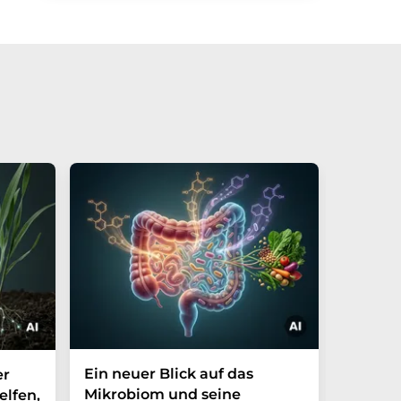
Ein neuer Blick auf das
Der P-t
er
Mikrobiom und seine
Biomark
elfen,