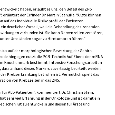
entwickelt haben, erlaubt es uns, den Befall des ZNS
, erläutert der Erfinder Dr. Martin Stanulla. "Ärzte können
 auf das individuelle Risikoprofil der Patienten
 ein deutlicher Vorteil, weil die Behandlung des zentralen
irkungen verbunden ist. Sie kann Nervenzellen zerstören,
 unter Umständen sogar zu Hirntumoren führen."
tatus auf der morphologischen Bewertung der Gehirn-
hode hingegen nutzt die PCR-Technik: Auf Ebene der mRNA
15 im Knochenmark bestimmt. Intensive Forschungsarbeiten
 dass anhand dieses Markers zuverlässig beurteilt werden
er Krebserkrankung betroffen ist. Vermutlich spielt das
gration von Krebszellen in das ZNS.
 für ALL-Patienten", kommentiert Dr. Christian Stein,
at sehr viel Erfahrung in der Onkologie und ist damit ein
stischen Kit zu entwickeln und diesen für Ärzte und