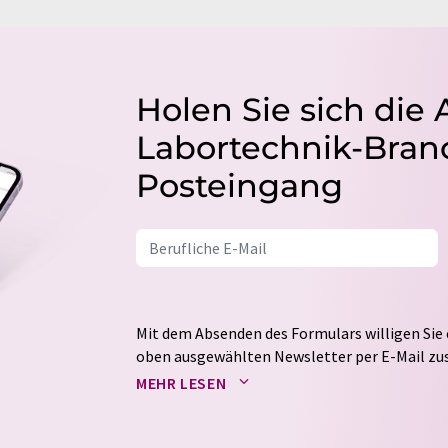
Holen Sie sich die 
Labortechnik-Branc
Posteingang
Mit dem Absenden des Formulars willigen Sie 
oben ausgewählten Newsletter per E-Mail zus
weitergegeben. Die Speicherung und Verarbei
MEHR LESEN
auf Basis unserer
Datenschutzerklärung
. LUM
Markt- und Meinungsforschung per E-Mail kon