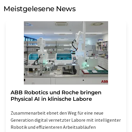
Meinungsforschung per E-Mail kontaktieren. Ihre
Meistgelesene News
Einwilligung können Sie jederzeit ohne Angabe von
Gründen gegenüber der LUMITOS AG, Ernst-Augustin-
Str. 2, 12489 Berlin oder per E-Mail unter
widerruf@lumitos.com
mit Wirkung für die Zukunft
widerrufen. Zudem ist in jeder E-Mail ein Link zur
Abbestellung des entsprechenden Newsletters
enthalten.
​​​​​​​ABB Robotics und Roche bringen
Physical AI in klinische Labore
Zusammenarbeit ebnet den Weg für eine neue
Generation digital vernetzter Labore mit intelligenter
Robotik und effizienteren Arbeitsabläufen