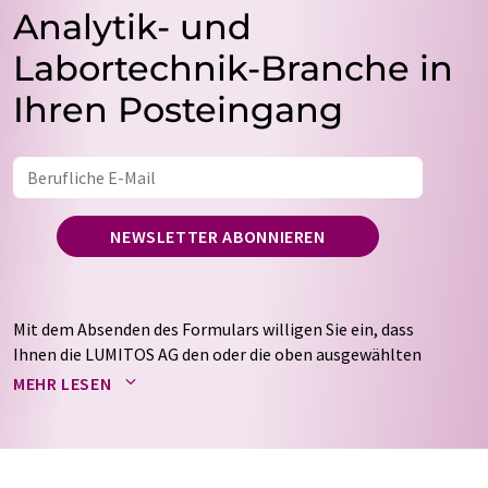
Analytik- und
Labortechnik-Branche in
Ihren Posteingang
NEWSLETTER ABONNIEREN
Mit dem Absenden des Formulars willigen Sie ein, dass
Ihnen die LUMITOS AG den oder die oben ausgewählten
Newsletter per E-Mail zusendet. Ihre Daten werden
MEHR LESEN
nicht an Dritte weitergegeben. Die Speicherung und
Verarbeitung Ihrer Daten durch die LUMITOS AG erfolgt
auf Basis unserer
Datenschutzerklärung
. LUMITOS darf
Sie zum Zwecke der Werbung oder der Markt- und