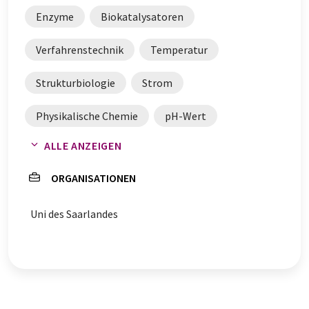
Enzyme
Biokatalysatoren
Verfahrenstechnik
Temperatur
Strukturbiologie
Strom
Physikalische Chemie
pH-Wert
ALLE ANZEIGEN
Organische Chemie
Mikrobiologie
ORGANISATIONEN
Elektroden
Dänemark
Uni des Saarlandes
Brennstoffzellen