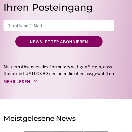
Ihren Posteingang
NEWSLETTER ABONNIEREN
Mit dem Absenden des Formulars willigen Sie ein, dass
Ihnen die LUMITOS AG den oder die oben ausgewählten
Newsletter per E-Mail zusendet. Ihre Daten werden
MEHR LESEN
nicht an Dritte weitergegeben. Die Speicherung und
Verarbeitung Ihrer Daten durch die LUMITOS AG erfolgt
auf Basis unserer
Datenschutzerklärung
. LUMITOS darf
Sie zum Zwecke der Werbung oder der Markt- und
Meinungsforschung per E-Mail kontaktieren. Ihre
Meistgelesene News
Einwilligung können Sie jederzeit ohne Angabe von
Gründen gegenüber der LUMITOS AG, Ernst-Augustin-