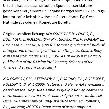
Ursache hat und dass wir auf die Spuren dieser Materie
gestoßen sind", erklärt Dr. Tatjana Böttger vom UFZ. In Frage
kommt dafür beispielsweise ein Asteroid vom Typ C wie
Mathilde 253 oder ein Komet wie Borelly.
Originalveröffentlichung:
KOLESNIKOV, E.M. LONGO, G.,
BOETTGER, T., KOLESNIKOVA N.V., GIOACCHINI, P., FORLANI, L.,
GIAMPERI, R., SERRA, R. (2003). "Isotopic-geochemical study of
nitrogen and carbon in peat from the Tunguska Cosmic Body
explosion site". Icarus 161 (2): 235-243. (ICARUS is the official
publication of the Division for Planetary Sciences of the
American Astronomical Society.)
KOLESNIKOV, E.M., STEPANOV, A.I., GORIDKO, E.A., BÖTTGER,T.,
KOLESNIKOVA, N.V. (2000). Isotopic and elemental anomalies in
peat from the Tunguska Cosmic Body explosion epicentre are
the probable traces of cosmic material presence. - In: Special
issue "90 anniversary of Tunguska meteorite", ed. Romeiko,
B.A., Moscow, MGDTDJ-Department of astronomy and