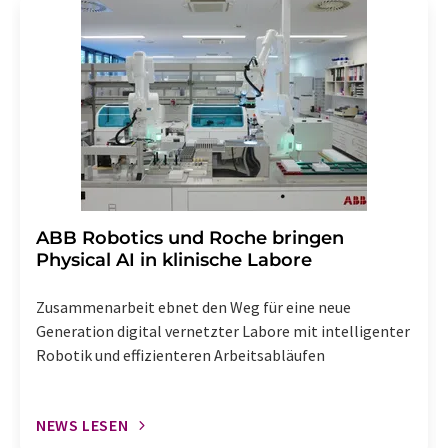
Str. 2, 12489 Berlin oder per E-Mail unter
widerruf@lumitos.com
mit Wirkung für die Zukunft
widerrufen. Zudem ist in jeder E-Mail ein Link zur
Abbestellung des entsprechenden Newsletters
enthalten.
​​​​​​​ABB Robotics und Roche bringen
Physical AI in klinische Labore
Zusammenarbeit ebnet den Weg für eine neue
Generation digital vernetzter Labore mit intelligenter
Robotik und effizienteren Arbeitsabläufen
NEWS LESEN