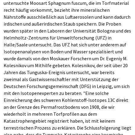
untersuchte Moosart Sphagnum fuscum, die im Torfmaterial
recht häufig vorkommt, bezieht ihre mineralischen
Nährstoffe ausschließlich aus Luftaerosolen und kann dadurch
irdischen und außerirdischen Staub speichern. Die Proben
wurden später in den Laboren der Universität Bologna und des
Helmholtz-Zentrums für Umweltforschung (UFZ) in
Halle/Saale untersucht. Das UFZ hat sich unter anderem auf
Isotopenanalysen von Boden und Wasser spezialisiert und
wurde damals von den Moskauer Forschern um Dr. Evgeniy M.
Kolesnikov um Mithilfe gebeten. Kolesnikov, der seit über 20
Jahren das Tunguska-Ereignis untersucht, war bereits
zweimal als Gastwissenschaftler mit Unterstützung der
Deutschen Forschungsgemeinschaft (DFG) in Leipzig, um sich
mit den Isotopenexperten zu beraten. "Eine solche
Einreicherung des schweren Kohlenstoff-Isotopes 13C direkt
an der Grenze des Permafrostbodens von 1908, die wir
wiederholt in mehreren Torfprofilen aus dem
Katastrophengebiet registriert haben, ist mit keinem
terrestrischen Prozess zu erklären. Die Schlussfolgerung liegt
also nahe, dass die Tunguska-Katastrophe eine kosmische