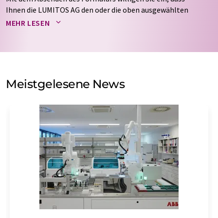
Ihnen die LUMITOS AG den oder die oben ausgewählten
Newsletter per E-Mail zusendet. Ihre Daten werden
MEHR LESEN
nicht an Dritte weitergegeben. Die Speicherung und
Verarbeitung Ihrer Daten durch die LUMITOS AG erfolgt
auf Basis unserer
Datenschutzerklärung
. LUMITOS darf
Sie zum Zwecke der Werbung oder der Markt- und
Meinungsforschung per E-Mail kontaktieren. Ihre
Meistgelesene News
Einwilligung können Sie jederzeit ohne Angabe von
Gründen gegenüber der LUMITOS AG, Ernst-Augustin-
Str. 2, 12489 Berlin oder per E-Mail unter
widerruf@lumitos.com
mit Wirkung für die Zukunft
widerrufen. Zudem ist in jeder E-Mail ein Link zur
Abbestellung des entsprechenden Newsletters
enthalten.