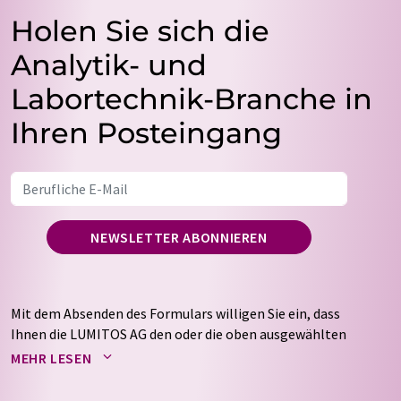
Holen Sie sich die
Analytik- und
Labortechnik-Branche in
Ihren Posteingang
NEWSLETTER ABONNIEREN
Mit dem Absenden des Formulars willigen Sie ein, dass
Ihnen die LUMITOS AG den oder die oben ausgewählten
Newsletter per E-Mail zusendet. Ihre Daten werden
MEHR LESEN
nicht an Dritte weitergegeben. Die Speicherung und
Verarbeitung Ihrer Daten durch die LUMITOS AG erfolgt