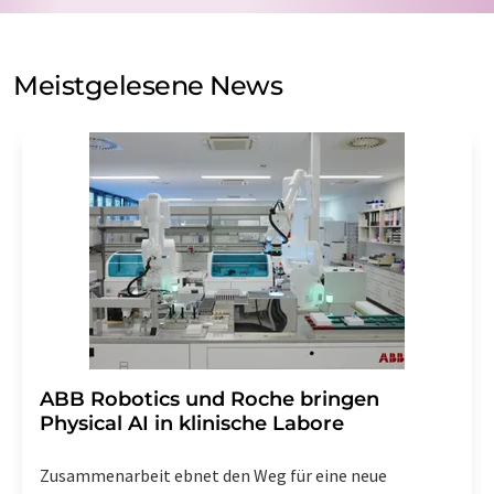
auf Basis unserer
Datenschutzerklärung
. LUMITOS darf
Sie zum Zwecke der Werbung oder der Markt- und
Meinungsforschung per E-Mail kontaktieren. Ihre
Meistgelesene News
Einwilligung können Sie jederzeit ohne Angabe von
Gründen gegenüber der LUMITOS AG, Ernst-Augustin-
Str. 2, 12489 Berlin oder per E-Mail unter
widerruf@lumitos.com
mit Wirkung für die Zukunft
widerrufen. Zudem ist in jeder E-Mail ein Link zur
Abbestellung des entsprechenden Newsletters
enthalten.
​​​​​​​ABB Robotics und Roche bringen
Physical AI in klinische Labore
Zusammenarbeit ebnet den Weg für eine neue