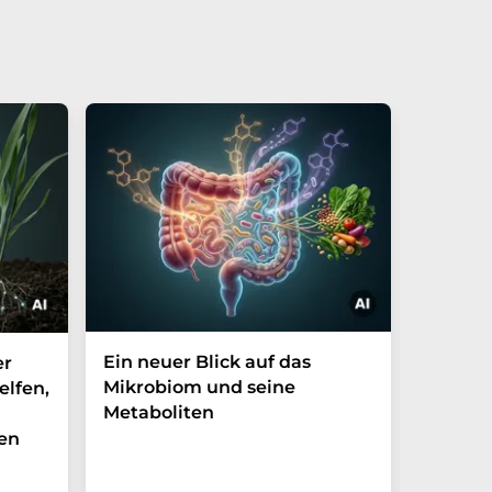
Ein neuer Blick auf das
Der P-t
er
Mikrobiom und seine
Biomark
elfen,
Metaboliten
überra
en