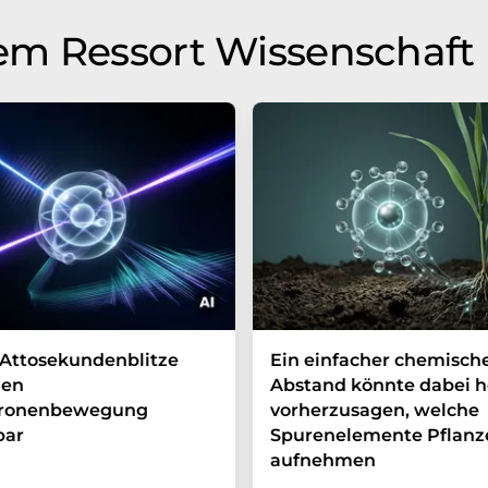
em Ressort Wissenschaft
Attosekundenblitze
Ein einfacher chemisch
en
Abstand könnte dabei h
tronenbewegung
vorherzusagen, welche
bar
Spurenelemente Pflanz
aufnehmen