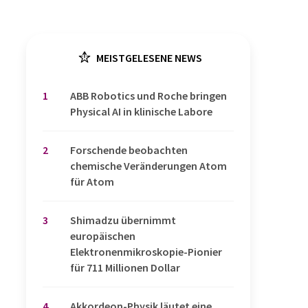
MEISTGELESENE NEWS
1
​​​​​​​ABB Robotics und Roche bringen
Physical AI in klinische Labore
2
Forschende beobachten
chemische Veränderungen Atom
für Atom
3
Shimadzu übernimmt
europäischen
Elektronenmikroskopie-Pionier
für 711 Millionen Dollar
4
Akkordeon-Physik läutet eine