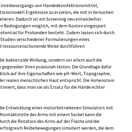
 Einreibevorgangs von Händedesinfektionsmittel,
ionsmodell Ergebnisse zu erzielen, die mit in Versuchen
eren. Dadurch ist ein Screening neu entwickelter
hen Bedingungen möglich, mit dem Kosten eingespart
tential für Probanden besteht. Zudem lassen sich durch
 Studien verschiedener Formulierungen eines
nd ressourcenschonende Weise durchführen.
 die bakterizide Wirkung, sondern vor allem auch die
 gegenüber Viren praxisnah testen. Die Grundlage dafür
nblick auf ihre Eigenschaften wie pH-Wert, Topographie,
r realen menschlichen Haut entspricht. Die Hohenstein
imiert, dass man sie als Ersatz für die Hände echter
t die Entwicklung eines motorbetriebenen Simulators mit
 Kontaktstelle des Arms mit einem Sockel kann die
urch die Rotation des Arms auf der Fläche und die
 erfolgreich Reibebewegungen simuliert werden, die dem