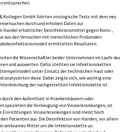
on entsprechen.
k & Kollegen GmbH führten virologische Tests mit dem neu
enversuchen durch und erhoben Daten zur
m Handel erhältlicher Desinfektionsmittel gegen Noro-,
isse aus den Versuchen mit menschlichen Probanden
ändedesinfektionsmodell ermittelten Resultaten.
nten die Wissenschaftler beider Unternehmen im Laufe des
eren und auswerten. Dafür stellten sie Infektionsketten
em Stempelmodell unter Einsatz der technischen Haut oder
 analysierten diese. Dabei zeigte sich, wie wichtig eine
Unterbrechung der nachgestellten Infektionskette ist.
o durch den Aufenthalt in Krankenhäusern oder
m speziellen die Vorbeugung von Viruserkrankungen, ist
e Einrichtungen. Viruserkrankungen sind meist hoch
r den Patienten aus. Die Desinfektion von Händen, vor allem
ein wirksames Mittel um die Infektionskette zu