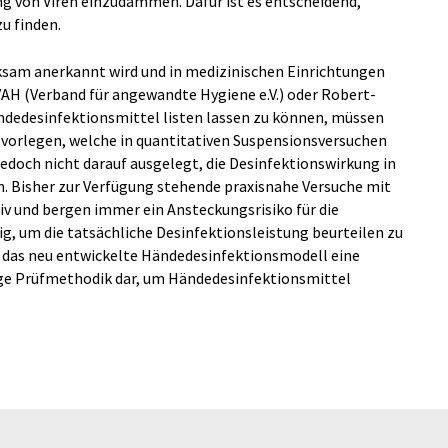
g von Viren einzudämmen. Dafür ist es entscheidend,
u finden.
ksam anerkannt wird und in medizinischen Einrichtungen
AH (Verband für angewandte Hygiene e.V.) oder Robert-
ändedesinfektionsmittel listen lassen zu können, müssen
 vorlegen, welche in quantitativen Suspensionsversuchen
jedoch nicht darauf ausgelegt, die Desinfektionswirkung in
. Bisher zur Verfügung stehende praxisnahe Versuche mit
v und bergen immer ein Ansteckungsrisiko für die
ig, um die tatsächliche Desinfektionsleistung beurteilen zu
t das neu entwickelte Händedesinfektionsmodell eine
ge Prüfmethodik dar, um Händedesinfektionsmittel