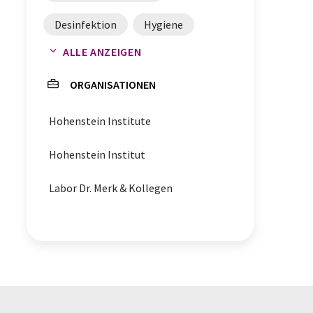
Desinfektion
Hygiene
ALLE ANZEIGEN
Wirksamkeitstests
ORGANISATIONEN
künstliche Haut
Infektionen
Hohenstein Institute
Prüftechnik
Hohenstein Institut
Labor Dr. Merk & Kollegen