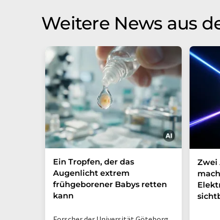
Weitere News aus d
Ein Tropfen, der das
Zwei 
Augenlicht extrem
mach
frühgeborener Babys retten
Elek
kann
sicht
Forscher der Universität Göteborg