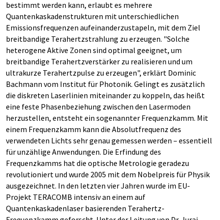
bestimmt werden kann, erlaubt es mehrere
Quantenkaskadenstrukturen mit unterschiedlichen
Emissionsfrequenzen aufeinanderzustapeln, mit dem Ziel
breitbandige Terahertzstrahlung zu erzeugen. "Solche
heterogene Aktive Zonen sind optimal geeignet, um
breitbandige Terahertzverstärker zu realisieren und um
ultrakurze Terahertzpulse zu erzeugen", erklärt Dominic
Bachmann vom Institut für Photonik. Gelingt es zusätzlich
die diskreten Laserlinien miteinander zu koppeln, das heißt
eine feste Phasenbeziehung zwischen den Lasermoden
herzustellen, entsteht ein sogenannter Frequenzkamm. Mit
einem Frequenzkamm kann die Absolutfrequenz des
verwendeten Lichts sehr genau gemessen werden – essentiell
für unzählige Anwendungen. Die Erfindung des
Frequenzkamms hat die optische Metrologie geradezu
revolutioniert und wurde 2005 mit dem Nobelpreis für Physik
ausgezeichnet. In den letzten vier Jahren wurde im EU-
Projekt TERACOMB intensiv an einem auf
Quantenkaskadenlaser basierenden Terahertz-
Frequenzkamm geforscht. Unter der Leitung von Dr. Juraj