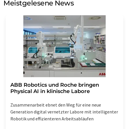
Meistgelesene News
Einwilligung können Sie jederzeit ohne Angabe von
Gründen gegenüber der LUMITOS AG, Ernst-Augustin-
Str. 2, 12489 Berlin oder per E-Mail unter
widerruf@lumitos.com
mit Wirkung für die Zukunft
widerrufen. Zudem ist in jeder E-Mail ein Link zur
Abbestellung des entsprechenden Newsletters
enthalten.
​​​​​​​ABB Robotics und Roche bringen
Physical AI in klinische Labore
Zusammenarbeit ebnet den Weg für eine neue
Generation digital vernetzter Labore mit intelligenter
Robotik und effizienteren Arbeitsabläufen