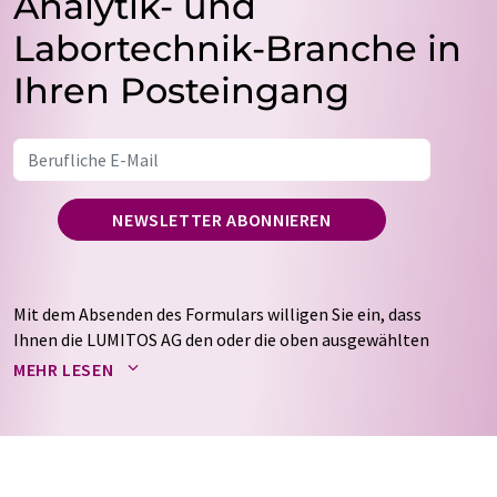
Analytik- und
Labortechnik-Branche in
Ihren Posteingang
NEWSLETTER ABONNIEREN
Mit dem Absenden des Formulars willigen Sie ein, dass
Ihnen die LUMITOS AG den oder die oben ausgewählten
Newsletter per E-Mail zusendet. Ihre Daten werden
MEHR LESEN
nicht an Dritte weitergegeben. Die Speicherung und
Verarbeitung Ihrer Daten durch die LUMITOS AG erfolgt
auf Basis unserer
Datenschutzerklärung
. LUMITOS darf
Sie zum Zwecke der Werbung oder der Markt- und
Meinungsforschung per E-Mail kontaktieren. Ihre